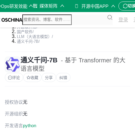
媒体矩阵
vOps研发效能
开源中国APP
切
登录
开源软件库
/
国产软件
/
LLM（大语言模型）
/
通义千问-7B
/
通义千问-7B
- 基于 Transformer 的大
语言模型
评论
收藏
分享
纠错
授权协议
无
开源组织
无
开发语言
python