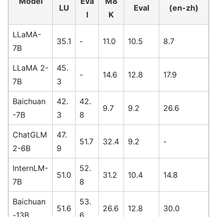
Model
Eva
M8
LU
Eval
(en-zh)
l
K
LLaMA-
35.1
-
11.0
10.5
8.7
7B
LLaMA 2-
45.
-
14.6
12.8
17.9
7B
3
Baichuan
42.
42.
9.7
9.2
26.6
-7B
3
8
ChatGLM
47.
51.7
32.4
9.2
-
2-6B
9
InternLM-
52.
51.0
31.2
10.4
14.8
7B
8
Baichuan
53.
51.6
26.6
12.8
30.0
-13B
6