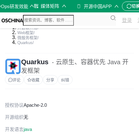
媒体矩阵
vOps研发效能
开源中国APP
切
登录
开源软件库
/
Web框架
/
微服务框架
/
Quarkus
/
Quarkus
- 云原生、容器优先 Java 开
发框架
评论
收藏
分享
纠错
授权协议
Apache-2.0
开源组织
无
开发语言
java