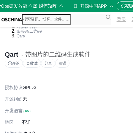
媒体矩阵
vOps研发效能
开源中国APP
切
登录
开源软件库
/
条形码/二维码
/
Qart
/
Qart
- 带图片的二维码生成软件
评论
收藏
分享
纠错
授权协议
GPLv3
开源组织
无
开发语言
java
地区
不详