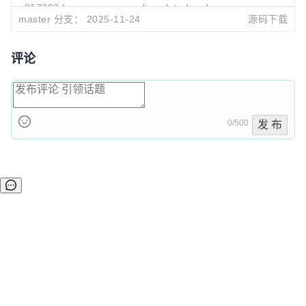
a817382d
remove ss config related code
master 分支：
2025-11-24
源码下载
shaozheng
2025-11-24 09:50
评论
0/500
发 布
©OSCHINA(OSChina.NET)
京ICP备2025119063号