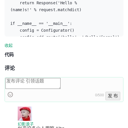
    return Response('Hello %
(name)s!' % request.matchdict)

if __name__ == '__main__':

    config = Configurator()

    config.add_route('hello', '/hello/{name}')

    config.add_view(hello_world, route_name='hello
收起
    app = config.make_wsgi_app()

代码
    server = make_server('0.0.0.0', 8080, app)

    server.serve_forever(
评论
0/500
发 布
幻影浪子