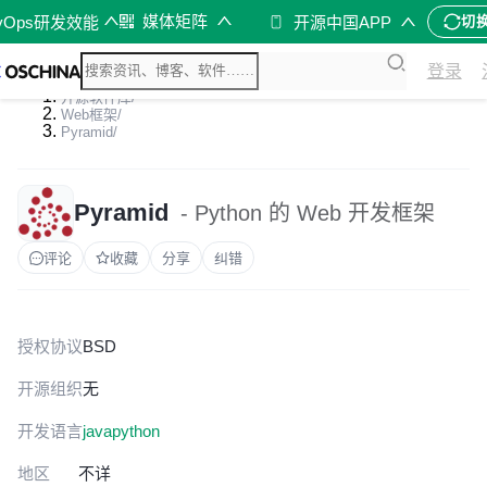
媒体矩阵
vOps研发效能
开源中国APP
切
登录
开源软件库
/
Web框架
/
Pyramid
/
Pyramid
- Python 的 Web 开发框架
评论
收藏
分享
纠错
授权协议
BSD
开源组织
无
开发语言
java
python
地区
不详