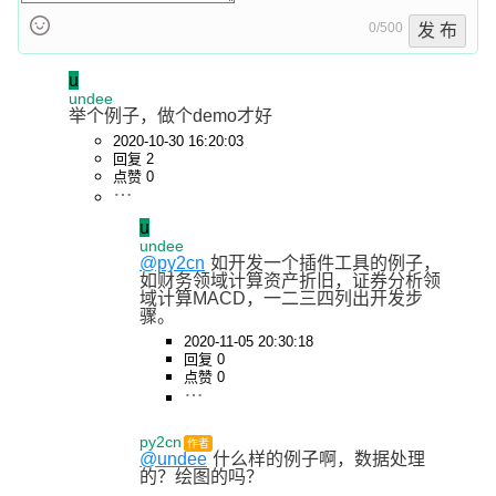
0/500
发 布
u
undee
举个例子，做个demo才好
2020-10-30 16:20:03
回复 2
点赞 0
u
undee
@py2cn
如开发一个插件工具的例子，
如财务领域计算资产折旧，证券分析领
域计算MACD，一二三四列出开发步
骤。
2020-11-05 20:30:18
回复 0
点赞 0
py2cn
作者
@undee
什么样的例子啊，数据处理
的？绘图的吗？