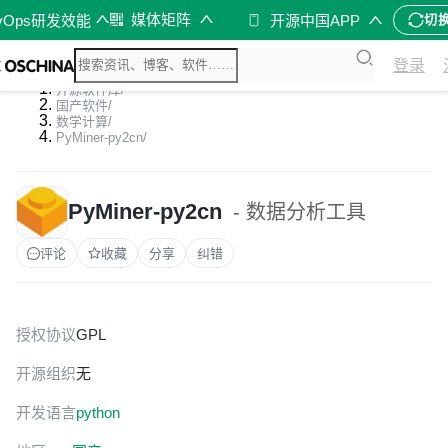
媒体矩阵
vOps研发效能
开源中国APP
切
登录
开源软件库
/
国产软件
/
数学计算
/
PyMiner-py2cn
/
PyMiner-py2cn
- 数据分析工具
评论
收藏
分享
纠错
授权协议
GPL
开源组织
无
开发语言
python