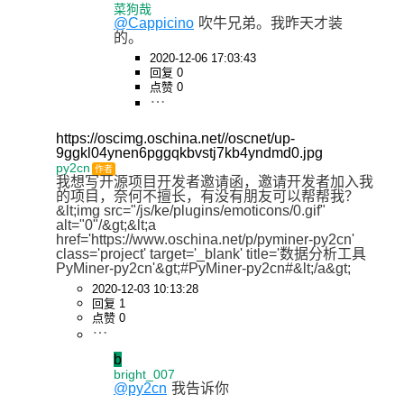
菜狗哉
@Cappicino
吹牛兄弟。我昨天才装
的。
2020-12-06 17:03:43
回复 0
点赞 0
https://oscimg.oschina.net//oscnet/up-
9ggkl04ynen6pggqkbvstj7kb4yndmd0.jpg
py2cn
作者
我想写开源项目开发者邀请函，邀请开发者加入我
的项目，奈何不擅长，有没有朋友可以帮帮我？
&lt;img src="/js/ke/plugins/emoticons/0.gif" 
alt="0"/&gt;&lt;a 
href='https://www.oschina.net/p/pyminer-py2cn' 
class='project' target='_blank' title='数据分析工具
PyMiner-py2cn'&gt;#PyMiner-py2cn#&lt;/a&gt;
2020-12-03 10:13:28
回复 1
点赞 0
b
bright_007
@py2cn
我告诉你