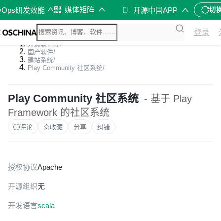
媒体矩阵
vOps研发效能
开源中国APP
切
登录
开源软件库
/
国产软件
/
建站系统
/
Play Community 社区系统
/
Play Community 社区系统
- 基于 Play
Framework 的社区系统
评论
收藏
分享
纠错
授权协议
Apache
开源组织
无
开发语言
scala