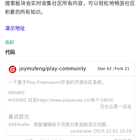
搜索板块会实时收集社区所有内容，可以轻松地畅游社区
积累的所有知识。
演示地址
收起
代码
joymufeng/play-community
Star 62
|
Fork 21
一个基于Play Framework开发的开源社区系统。
issues:
#I16H6Z 社区https://www.playscala.cn/有个小BUG！
万古云霄一羽毛
最近提交:
4940ca9e
修复编辑帖子页面分类初始显示问题。
coolscalar
2019-12-01 19:20
0e448721
调整分类选择窗口布局。