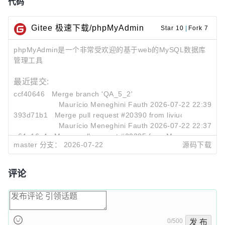
代码
Gitee 极速下载/phpMyAdmin
Star 10
|
Fork 7
phpMyAdmin是一个非常受欢迎的基于web的MySQL数据库
管理工具
最近提交:
ccf40646
Merge branch 'QA_5_2'
Maurício Meneghini Fauth
2026-07-22 22:39
393d71b1
Merge pull request #20390 from liviuconcioiu/lao
Maurício Meneghini Fauth
2026-07-22 22:37
a64e16c4
Merge pull request #20385 from MauricioFauth/n
master 分支：
2026-07-22
源码下载
Maurício Meneghini Fauth
2026-07-22 22:35
评论
0/500
发 布