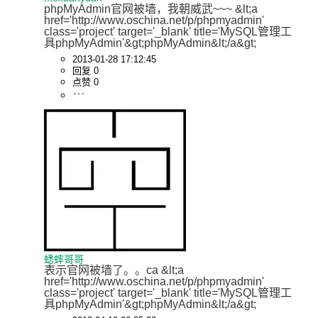
phpMyAdmin官网被墙，我朝威武~~~ &lt;a 
href='http://www.oschina.net/p/phpmyadmin' 
class='project' target='_blank' title='MySQL管理工
具phpMyAdmin'&gt;phpMyAdmin&lt;/a&gt;
2013-01-28 17:12:45
回复 0
点赞 0
蟋蟀哥哥
表示官网被墙了。。ca &lt;a 
href='http://www.oschina.net/p/phpmyadmin' 
class='project' target='_blank' title='MySQL管理工
具phpMyAdmin'&gt;phpMyAdmin&lt;/a&gt;