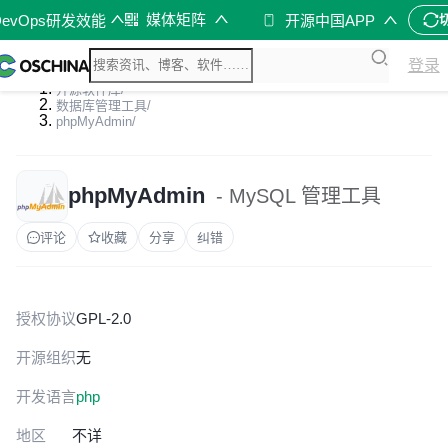
媒体矩阵
DevOps研发效能
开源中国APP
登录
开源软件库
/
数据库管理工具
/
phpMyAdmin
/
phpMyAdmin
- MySQL 管理工具
评论
收藏
分享
纠错
授权协议
GPL-2.0
开源组织
无
开发语言
php
地区
不详