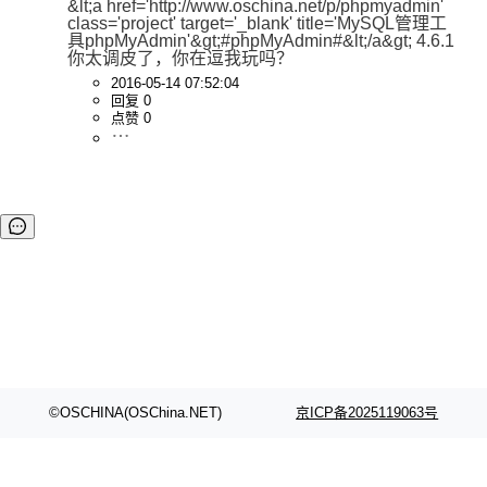
&lt;a href='http://www.oschina.net/p/phpmyadmin' 
class='project' target='_blank' title='MySQL管理工
具phpMyAdmin'&gt;#phpMyAdmin#&lt;/a&gt; 4.6.1
你太调皮了，你在逗我玩吗？
2016-05-14 07:52:04
回复 0
点赞 0
©OSCHINA(OSChina.NET)
京ICP备2025119063号