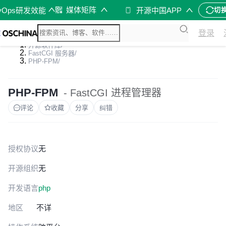
媒体矩阵
vOps研发效能
开源中国APP
切
登录
开源软件库
/
FastCGI 服务器
/
PHP-FPM
/
PHP-FPM
- FastCGI 进程管理器
评论
收藏
分享
纠错
授权协议
无
开源组织
无
开发语言
php
地区
不详