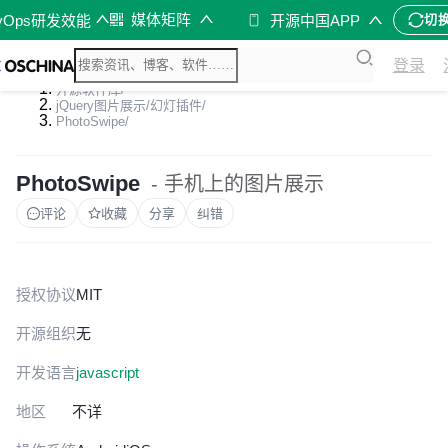
媒体矩阵
vOps研发效能
开源中国APP
切
登录
开源软件库
/
jQuery图片展示/幻灯插件
/
PhotoSwipe
/
PhotoSwipe
- 手机上的图片展示
评论
收藏
分享
纠错
授权协议
MIT
开源组织
无
开发语言
javascript
地区
不详