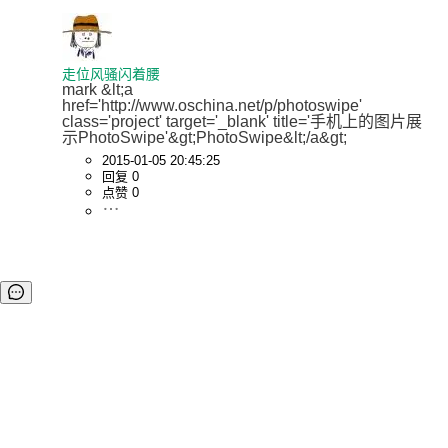
走位风骚闪着腰
mark &lt;a 
href='http://www.oschina.net/p/photoswipe' 
class='project' target='_blank' title='手机上的图片展
示PhotoSwipe'&gt;PhotoSwipe&lt;/a&gt;
2015-01-05 20:45:25
回复 0
点赞 0