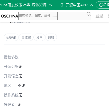
媒体矩阵
vOps研发效能
开源中国APP
切
登录
开源软件库
/
评论
收藏
分享
纠错
授权协议
开源组织
无
开发语言
无
地区
不详
操作系统
无
投递者
无