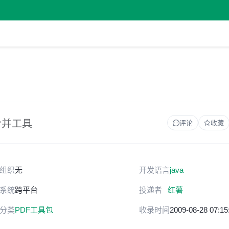
合并工具
评论
收藏
组织
无
开发语言
java
系统
跨平台
投递者
红薯
分类
PDF工具包
收录时间
2009-08-28 07:15