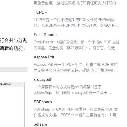
可免费使用）,通过这款虚拟打印机任何支持打印的应
用程序可以非常方便、高效地创建生成高品质的PDF
TCPDF
文档。和备受大家欢迎的 Foxit Re...
TCPDF是一个用于快速生成PDF文件的PHP5函数
包。TCPDF基于FPDF进行扩展和改进。支持UTF-
8，Unicode，HTML和XHTML。
Foxit Reader
可进行合并与分割
Foxit Reader（福昕阅读器）是一个小巧的 PDF 文档
览编辑的功能，
阅读器，完全免费（非开源软件）。有了它，你无须
为仅仅阅读PDF文档而下载和安装庞大的Adobe
Aspose.Pdf
Reader，而且启动快速，无需安装。对...
Aspose.Pdf 是一个 PDF 组件，用来生成 PDF 文档
而无需 Adobe Acrobat 支持。提供 .NET 和 Java 语
言两种版本。示例代码。 It supports form f...
x-easypdf
一个用搭积木的方式构建pdf的框架（基于
pdfbox/fop） 项目概述 x-easypdf 是一个基于
pdfbox/fop 二次封装的框架，目前拥有两大模块：
PDFsharp
【pdfbox模块】与【fop模块】，...
PDFsharp 是 C# 的 PDF 开发包，可以生成 PDF 文
件格式的文档。 PDFSharp 组件主要特点有： 1.可以
使用任何.NET编程语言动态创建PDF文档 2.很容易使
pdfsam
用对象模型来构建...