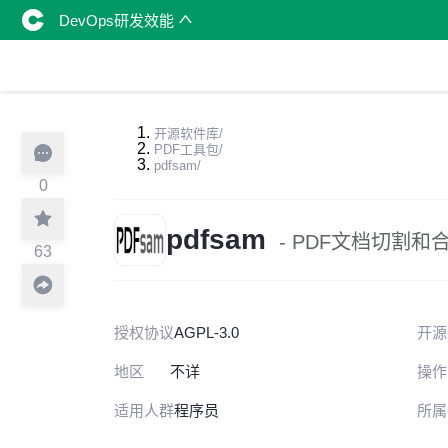
DevOps研发效能
开源软件库
/
PDF工具包
/
pdfsam
/
0
pdfsam
- PDF文档切割和
63
授权协议
AGPL-3.0
开源
地区
不详
操作
适用人群
程序员
所属