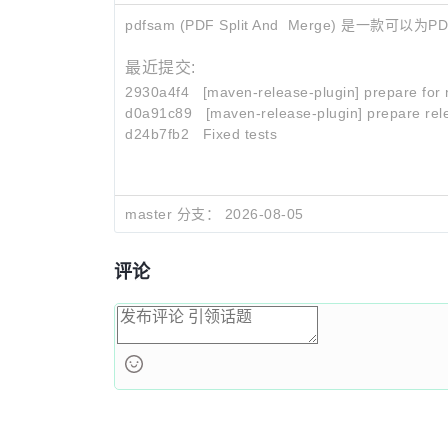
pdfsam (PDF Split And Merge) 是一
最近提交:
2930a4f4
[maven-release-plugin] prepare for 
d0a91c89
[maven-release-plugin] prepare rel
d24b7fb2
Fixed tests
master 分支：
2026-08-05
评论