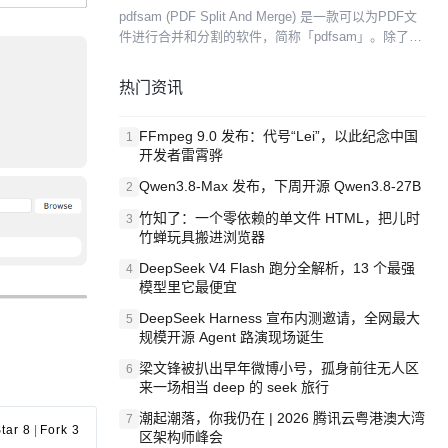
pdfsam (PDF Split And Merge) 是一款可以为PDF文
件进行合并和分割的软件，简称「pdfsam」。除了可
进行合并与分割之外，还可以將一份PDF文件直接插
入另一份PDF文件中间...
热门资讯
FFmpeg 9.0 发布：代号“Lei”，以此纪念中国
1
开发者雷霄骅
Qwen3.8-Max 发布，下周开源 Qwen3.8-27B
2
竹知了：一个零依赖的单文件 HTML，把儿时
3
竹蝉玩具搬进浏览器
DeepSeek V4 Flash 跑分全解析，13 个最强
4
模型里它最便宜
DeepSeek Harness 宣布内测邀请，全网最大
5
规模开源 Agent 路演现场诞生
梁文锋被扒出早年微博小号，孤身前往无人区
6
来一场相当 deep 的 seek 旅行
潮起潮落，你我仍在 | 2026 腾讯云粤港澳大湾
7
tar 8
|
Fork 3
区架构师峰会