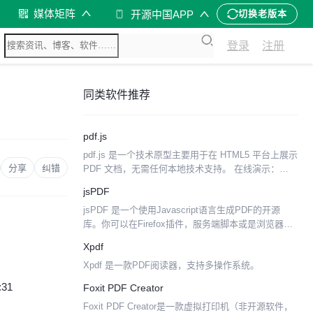
媒体矩阵
开源中国APP
切换老版本
登录
注册
同类软件推荐
pdf.js
pdf.js 是一个技术原型主要用于在 HTML5 平台上展示
分享
纠错
PDF 文档，无需任何本地技术支持。 在线演示：
http://mozilla.github.com/pdf.js/web/viewer....
jsPDF
jsPDF 是一个使用Javascript语言生成PDF的开源
库。你可以在Firefox插件，服务端脚本或是浏览器脚
本中使用它。 客户端Safari 和 iPhone Safari 支持得
Xpdf
最好,其次是...
Xpdf 是一款PDF阅读器，支持多操作系统。
:31
Foxit PDF Creator
Foxit PDF Creator是一款虚拟打印机（非开源软件，