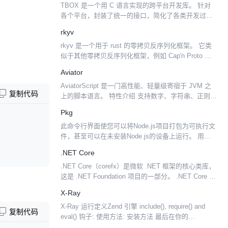
TBOX 是一个用 C 语言实现的跨平台开发库。 针对
各个平台，封装了统一的接口，简化了各类开发过程
中常用操作，使你在开发过程中，更加关注实际应用
rkyv
的开发，而不是把时间浪费在琐碎的接口兼容性上
rkyv 是一个用于 rust 的零拷贝反序列化框架。 它类
面，并且充...
似于其他零拷贝反序列化框架，例如 Cap'n Proto 和
FlatBuffers。然而，前者具有外部模式和严格限制的
Aviator
数据类型，而 rky...
AviatorScript 是一门高性能、轻量级寄宿于 JVM 之
复制代码
上的脚本语言。 特性介绍 支持数字、字符串、正则表
达式、布尔值、正则表达式等基本类型，完整支持所
Pkg
有 Java 运算符及优先级等。 函数...
此命令行界面使您可以将Node.js项目打包为可执行文
件，甚至可以在未安装Node.js的设备上运行。 用例
在没有来源的情况下制作商业版的应用程序 在没有来
.NET Core
源的情况下制作应用的演示/评估/试用版 立...
.NET Core（corefx）是微软 .NET 框架的核心类库，
这是 .NET Foundation 项目的一部分。 .NET Core 包
括以下组件： Immutable Collections...
X-Ray
X-Ray 运行定义Zend 引擎 include(), require() and
复制代码
eval() 钩子: 使用方法: 安装方法 最后在你的
/etc/php.ini 中增加 extension=xr...