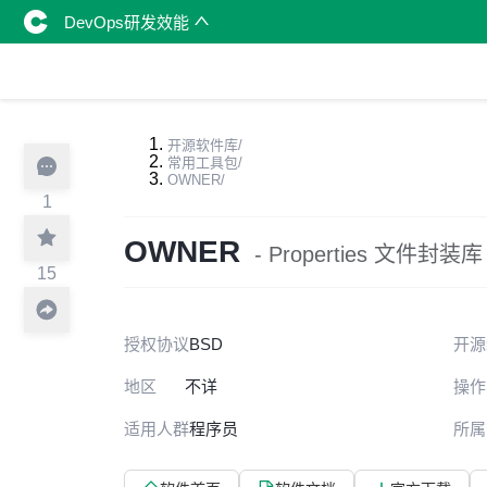
DevOps研发效能
开源软件库
/
常用工具包
/
OWNER
/
1
OWNER
- Properties 文件封装库
15
授权协议
BSD
开源
地区
不详
操作
适用人群
程序员
所属