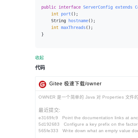
public
interface
ServerConfig
extends
C
int
port
()
;

String 
hostname
()
;

int
maxThreads
()
;

}
收起
代码
Gitee 极速下载/owner
OWNER 是一个简单的 Java 对 Properties 文件的封
最近提交:
e3169fc9
Point the documentation links at anc
5d192683
Configure a key prefix on the factory
565fe333
Write down what an empty value do