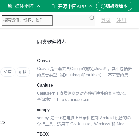
媒体矩阵
开源中国APP
切换老版本
登录
注册
同类软件推荐
Guava
Guava 是一套来自Google的核心Java库，其中包括新
分享
纠错
的集合类型（如multimap和multiset）、不可变的集
合、图库，以及并发、I/O、散列、缓存、基元、字符
Caniuse
串等实用工具！它被广泛用于...
Caniuse用于查看浏览器对各种新特性的兼容情况。
查询地址：http://caniuse.com
scrcpy
scrcpy 是一个在电脑上显示和控制 Android 设备的命
:22
令行工具，适用于 GNU/Linux、Windows 和 Mac
OS，且无需 root 。 scrcpy 没有可视化界面。但需要
TBOX
用 U...