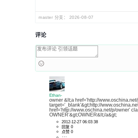
master 分支：
2026-08-07
评论
Ethan-
owner &lt;a href='http://www.oschina.net/p
target='_blank'&gt;http://www.oschi
href='http://www.oschina.net/p/owner' c
OWNER'&gt;OWNER&lt;/a&gt;
2012-12-27 06:03:38
回复 0
点赞 0