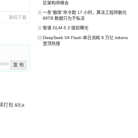
区架构师峰会
一条“删库”命令跑 17 小时，算法工程师删光
8
源码下载
89TB 数据只为干私活
智谱 GLM-5.3 提前曝光
9
DeepSeek V4 Flash 单日消耗 8 万亿 tokens
10
登顶热搜
0/500
发 布
译打包 &lt;a 