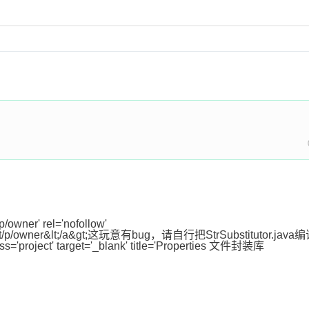
/owner' rel='nofollow' 
na.net/p/owner&lt;/a&gt;这玩意有bug，请自行把StrSubstitutor.java编
lass='project' target='_blank' title='Properties 文件封装库