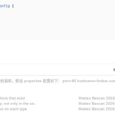
onfig
 {

S
装库，假设 properties 配置如下： port=80 hostname=foobar.co
hors that exist
Matteo Baccan
2026
, not only in the so...
Matteo Baccan
2026
es on each type
Matteo Baccan
2026