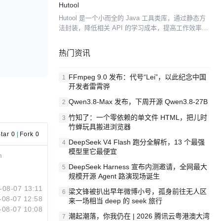
Hutool
Hutool 是一个小而全的 Java 工具类库，通过静态方
法封装，降低相关 API 的学习成本，提高工作效率，
使 Java 拥有函数式语言般的优雅，让 Java语 言也可
以“甜甜的”。Hutool ...
热门资讯
FFmpeg 9.0 发布：代号“Lei”，以此纪念中国
1
开发者雷霄骅
Qwen3.8-Max 发布，下周开源 Qwen3.8-27B
2
竹知了：一个零依赖的单文件 HTML，把儿时
3
竹蝉玩具搬进浏览器
tar 0
|
Fork 0
DeepSeek V4 Flash 跑分全解析，13 个最强
4
模型里它最便宜
m
DeepSeek Harness 宣布内测邀请，全网最大
5
规模开源 Agent 路演现场诞生
-08-07 13:11
梁文锋被扒出早年微博小号，孤身前往无人区
6
-08-07 12:58
来一场相当 deep 的 seek 旅行
-08-07 10:08
潮起潮落，你我仍在 | 2026 腾讯云粤港澳大湾
7