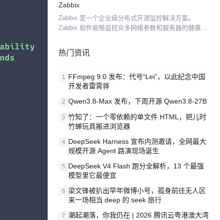
Zabbix
Linux/Unix平台之上，同时提供一个可选的基...
Zabbix 是一个企业级分布式开源监控解决方案。
Zabbix 软件能够监控众多网络参数和服务器的健康
度、完整性。Zabbix 使用灵活的告警机制，允许用户
为几乎任何事件配置基于邮件的告警。这样用户...
热门资讯
FFmpeg 9.0 发布：代号“Lei”，以此纪念中国
1
开发者雷霄骅
Qwen3.8-Max 发布，下周开源 Qwen3.8-27B
2
竹知了：一个零依赖的单文件 HTML，把儿时
3
竹蝉玩具搬进浏览器
DeepSeek Harness 宣布内测邀请，全网最大
4
规模开源 Agent 路演现场诞生
DeepSeek V4 Flash 跑分全解析，13 个最强
5
模型里它最便宜
梁文锋被扒出早年微博小号，孤身前往无人区
6
来一场相当 deep 的 seek 旅行
潮起潮落，你我仍在 | 2026 腾讯云粤港澳大湾
7