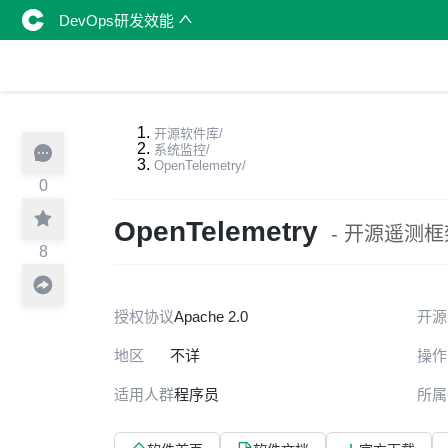
DevOps研发效能
开源软件库
/
系统监控
/
OpenTelemetry
/
0
OpenTelemetry
- 开源遥测框
8
授权协议
Apache 2.0
开源
地区
不详
操作
适用人群
程序员
所属