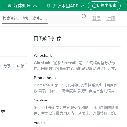
媒体矩阵
开源中国APP
切换老版本
登录
注册
同类软件推荐
Wireshark
Wireshark（前称Ethereal）是一个网络封包分析软
分享
纠错
件。网络封包分析软件的功能是撷取网络封包，并尽
可能显示出最为详细的网络封包资料。 网络封包分析
Prometheus
软件的功能可想像成 "电工技师使用电表来量测...
Prometheus 是一个开源的服务监控系统和时间序列
数据库。 特性： 高维度数据模型 自定义查询语言 可
视化数据展示 高效的存储策略 易于运维 提供各种客
Sentinel
户端开发库 警告和报警 数据导出
Sentinel 是面向分布式服务架构的高可用流量防护组
:55
件，主要以流量为切入点，从限流、流量整形、熔断
降级、系统负载保护、热点防护等多个维度来帮助开
Vector
发者保障微服务的稳定性。 Sentinel 具有以下...