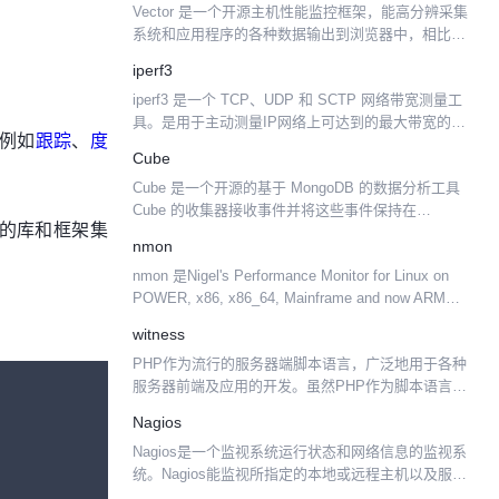
Vector 是一个开源主机性能监控框架，能高分辨采集
系统和应用程序的各种数据输出到浏览器中，相比传
统通过登录主机运行各种命令获得系统度量情况，使
iperf3
用 Vector 能更快地响应系统运维情况。 Vect...
iperf3 是一个 TCP、UDP 和 SCTP 网络带宽测量工
具。是用于主动测量IP网络上可达到的最大带宽的工
，例如
跟踪
、
度
具。它支持调整与时序，协议和缓冲区有关的各种参
Cube
数。对于每个测试，它都会报告测得的吞吐量...
Cube 是一个开源的基于 MongoDB 的数据分析工具
Cube 的收集器接收事件并将这些事件保持在
流行的库和框架集
MongoDB 中。你可通过 UDP、HTTP POST 或者
nmon
WebSockets 来发送事...
nmon 是Nigel's Performance Monitor for Linux on
POWER, x86, x86_64, Mainframe and now ARM
(Raspberry ...
witness
PHP作为流行的服务器端脚本语言，广泛地用于各种
服务器前端及应用的开发。虽然PHP作为脚本语言，
天然具有良好的入门简单、容错性强、性能较高（在
Nagios
脚 本语言中）的特点，但是，由于其多进程的执行模
Nagios是一个监视系统运行状态和网络信息的监视系
式，和前端...
统。Nagios能监视所指定的本地或远程主机以及服
务，同时提供异常通知功能等 Nagios可运行在