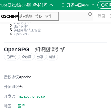
媒体矩阵
vOps研发效能
开源中国APP
切
登录
开源软件库
/
国产软件
/
神经网络/人工智能
/
OpenSPG
/
OpenSPG
- 知识图谱引擎
评论
收藏
分享
纠错
授权协议
Apache
开源组织
无
开发语言
java
python
scala
地区
国产