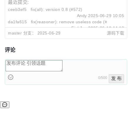
最近提交:
ceeb3ef5
fix(all): version 0.8 (#572)
Andy
2025-06-29 10:05
da1fa615
fix(reasoner): remove useless code (#568)
FishJoy
2025-06-19 14:19
master 分支：
2025-06-29
源码下载
3015cd62
fix(common): update readme (#552)
Andy
2025-05-07 10:10
评论
0/500
发 布