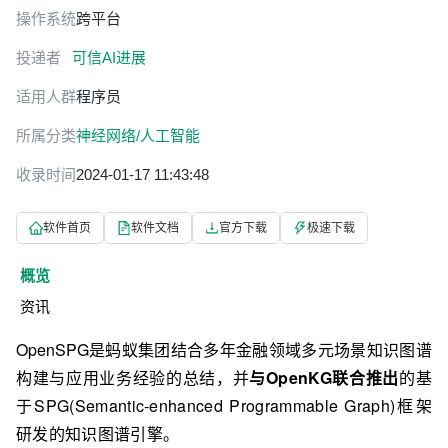
操作系统
跨平台
投递者
可信AI进展
适用人群
程序员
所属分类
神经网络/人工智能
收录时间
2024-01-17 11:43:48
软件首页
软件文档
官方下载
极速下载
概览
资讯
OpenSPG
是蚂蚁集团结合多年金融领域多元场景知识图谱
构建与应用业务经验的总结，并
与OpenKG联合推出
的基
于SPG(Semantic-enhanced Programmable Graph)框架
研发的知识图谱引擎。