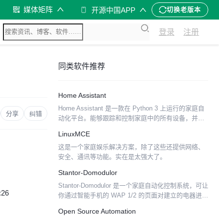
媒体矩阵
开源中国APP
切换老版本
登录
注册
同类软件推荐
Home Assistant
Home Assistant 是一款在 Python 3 上运行的家庭自
分享
纠错
动化平台。能够跟踪和控制家庭中的所有设备，并提
供自动化控制平台。 Home Assistant 有一个简单
LinuxMCE
的、适合移动设备的界面...
这是一个家庭娱乐解决方案，除了这些还提供网络、
安全、通讯等功能。实在是太强大了。
Stantor-Domodulor
Stantor-Domodulor 是一个家庭自动化控制系统，可让
:26
你通过智能手机的 WAP 1/2 的页面对建立的电器进行
管理和控制。Stantor 可驱动 Velleman
Open Source Automation
k8000/k8055/...