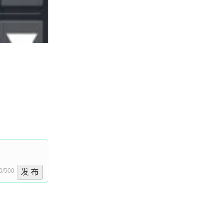
0/500
发 布