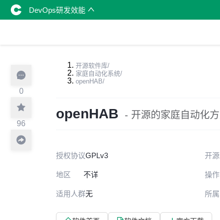
DevOps研发效能
开源软件库
/
家庭自动化系统
/
openHAB
/
0
openHAB
- 开源的家庭自动化
96
授权协议
GPLv3
开源
地区
不详
操作
适用人群
无
所属