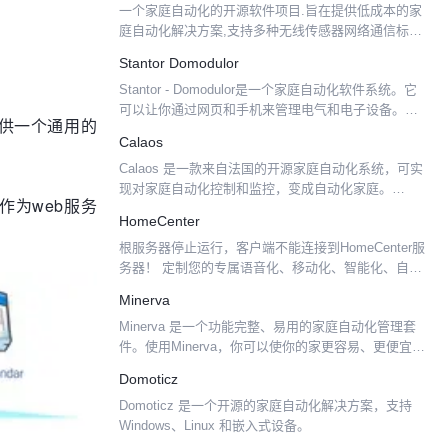
一个家庭自动化的开源软件项目.旨在提供低成本的家
庭自动化解决方案,支持多种无线传感器网络通信标准,
包括Z-Wave,蓝牙,1-Wire,SMS,甚至是互联网的
Stantor Domodulor
SSH,Jabber这些协议.
Stantor - Domodulor是一个家庭自动化软件系统。它
可以让你通过网页和手机来管理电气和电子设备。
建提供一个通用的
Stantor可以驱动威尔曼k8000/k8055/k8061主板，
Calaos
X10、USB摄像头...
Calaos 是一款来自法国的开源家庭自动化系统，可实
现对家庭自动化控制和监控，变成自动化家庭。
y作为web服务
Calaos 由法国同名公司开发，该公司在 2013 年关
HomeCenter
闭，因此将代码开源出来，目前由一个不断壮大的
根服务器停止运行，客户端不能连接到HomeCenter服
社...
务器！ 定制您的专属语音化、移动化、智能化、自动
化生活场景。 主要功能 安卓/苹果手机扫描家庭工程
Minerva
包（HAR）的二维码，即扫即用。 双端编程组件...
Minerva 是一个功能完整、易用的家庭自动化管理套
件。使用Minerva，你可以使你的家更容易、更便宜地
运行，并且更安全。使用Minerva，你可以：使用手机
Domoticz
或电脑从任何地方打开你的灯；用电子邮件...
Domoticz 是一个开源的家庭自动化解决方案，支持
Windows、Linux 和嵌入式设备。