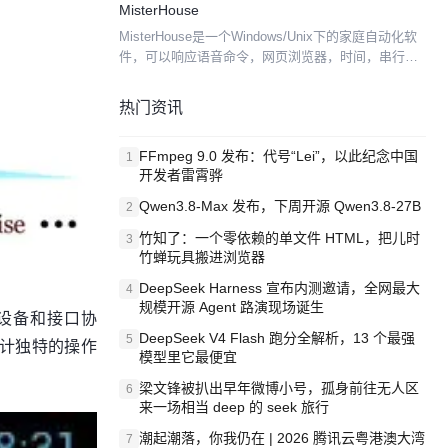
MisterHouse
MisterHouse是一个Windows/Unix下的家庭自动化软
件，可以响应语音命令，网页浏览器，时间，串行端
口和X10数据，外部文件等，也可以通过文字转换成
语音引擎。 功能和特点 支持语音输入，...
热门资讯
FFmpeg 9.0 发布：代号“Lei”，以此纪念中国
1
开发者雷霄骅
Qwen3.8-Max 发布，下周开源 Qwen3.8-27B
2
竹知了：一个零依赖的单文件 HTML，把儿时
3
竹蝉玩具搬进浏览器
DeepSeek Harness 宣布内测邀请，全网最大
4
规模开源 Agent 路演现场诞生
件设备和接口协
DeepSeek V4 Flash 跑分全解析，13 个最强
5
设计独特的操作
模型里它最便宜
梁文锋被扒出早年微博小号，孤身前往无人区
6
来一场相当 deep 的 seek 旅行
潮起潮落，你我仍在 | 2026 腾讯云粤港澳大湾
7