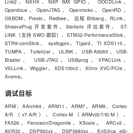
Link2、NXHX、NXP IMX GPIO、 OOCDLink、
Opendous、OpenJTAG、Openmoko、OpenRD、
OSBDM、Presto、Redbee、 远程 Bitbang、RLink、
SheevaPlug 开发套件、Stellaris 评估套件、 ST-
LINK（支持 SWO 跟踪）、STM32-PerformanceStick、
STR9-comStick、 sysfsgpio、Tigard、TI XDS110、
TUMPA、Turtelizer、ULINK、USB-A9260、USB-
Blaster、 USB-JTAG、USBprog、VPACLink、
VSLLink、Wiggler、XDS100v2、Xilinx XVC/PCIe、
Xverve。
调试目标
ARM：AArch64、ARM11、ARM7、ARM9、Cortex-
A/R（v7-A/R）、Cortex-M（ARMv{6/7/8}-M）、
FA526、Feroceon/Dragonite、XScale。 ARCv2、
AVR32、DSP563xx、DSP5680xx、EnSilica eSi-