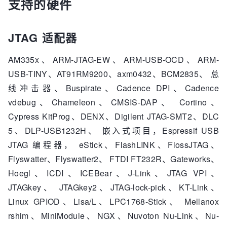
支持的硬件
JTAG 适配器
AM335x、ARM-JTAG-EW、ARM-USB-OCD、ARM-
USB-TINY、AT91RM9200、axm0432、BCM2835、 总
线冲击器、Buspirate、Cadence DPI、Cadence
vdebug、Chameleon、CMSIS-DAP、 Cortino、
Cypress KitProg、DENX、Digilent JTAG-SMT2、DLC
5、DLP-USB1232H、 嵌入式项目，Espressif USB
JTAG 编程器， eStick、FlashLINK、FlossJTAG、
Flyswatter、Flyswatter2、 FTDI FT232R、Gateworks、
Hoegl、ICDI、ICEBear、J-Link、JTAG VPI、
JTAGkey、 JTAGkey2、JTAG-lock-pick、KT-Link、
Linux GPIOD、Lisa/L、LPC1768-Stick、 Mellanox
rshim、MiniModule、NGX、Nuvoton Nu-Link、Nu-