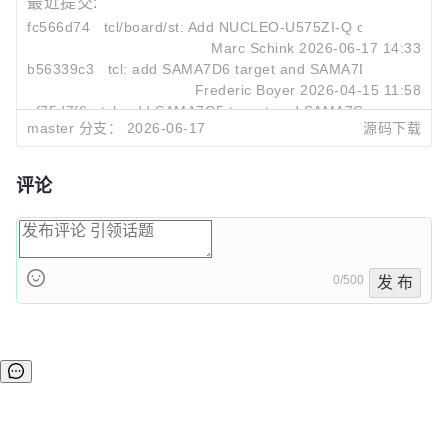
最近提交:
fc566d74
tcl/board/st: Add NUCLEO-U575ZI-Q config
Marc Schink
2026-06-17 14:33
b56339c3
tcl: add SAMA7D6 target and SAMA7D65 Curiosity 
Frederic Boyer
2026-04-15 11:58
af75d7f6
tcl: add SAMA7G5 target and SAMA7G54-EK board 
master 分支：
2026-06-17
源码下载
Frederic Boyer
2026-04-15 11:57
评论
0/500
发 布