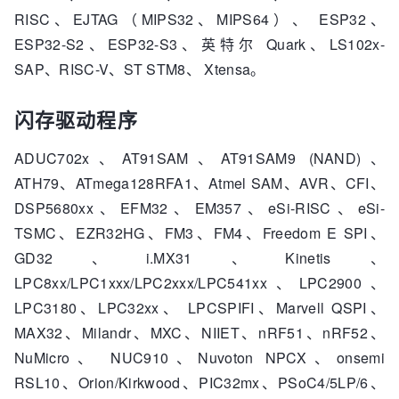
RISC、EJTAG（MIPS32、MIPS64）、 ESP32、
ESP32-S2、ESP32-S3、英特尔 Quark、LS102x-
SAP、RISC-V、ST STM8、 Xtensa。
闪存驱动程序
ADUC702x、AT91SAM、AT91SAM9 (NAND)、
ATH79、ATmega128RFA1、Atmel SAM、AVR、CFI、
DSP5680xx、EFM32、EM357、eSi-RISC、eSi-
TSMC、EZR32HG、FM3、FM4、Freedom E SPI、
GD32、i.MX31、Kinetis、
LPC8xx/LPC1xxx/LPC2xxx/LPC541xx、LPC2900、
LPC3180、LPC32xx、 LPCSPIFI、Marvell QSPI、
MAX32、Milandr、MXC、NIIET、nRF51、nRF52、
NuMicro、 NUC910、Nuvoton NPCX、onsemi
RSL10、Orion/Kirkwood、PIC32mx、PSoC4/5LP/6、