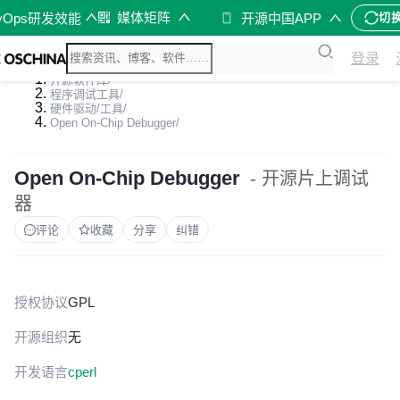
媒体矩阵
vOps研发效能
开源中国APP
切
登录
开源软件库
/
程序调试工具
/
硬件驱动/工具
/
Open On-Chip Debugger
/
Open On-Chip Debugger
- 开源片上调试
器
评论
收藏
分享
纠错
授权协议
GPL
开源组织
无
开发语言
c
perl