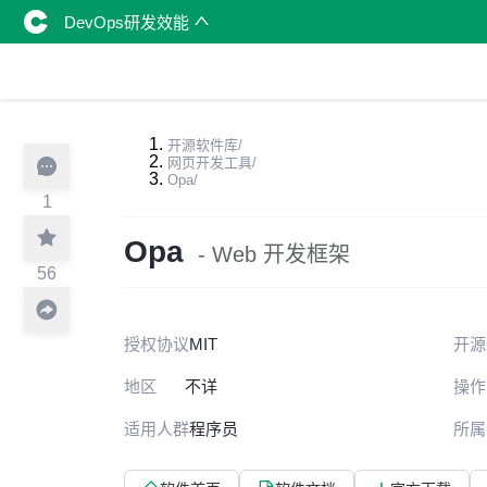
DevOps研发效能
开源软件库
/
网页开发工具
/
Opa
/
1
Opa
- Web 开发框架
56
授权协议
MIT
开源
地区
不详
操作
适用人群
程序员
所属