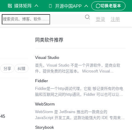
媒体矩阵
开源中国APP
切换老版本
登录
注册
同类软件推荐
Visual Studio
首先，Visual Studio 不是一个开源软件，是商业软
分享
纠错
件，提供免费的社区版本。 Microsoft Visual
Studio（简称VS）是美国微软公司的开发工具包系列
Fiddler
产品。VS 是一个基本完整...
Fiddler是一个http调试代理，它能 够记录所有的你电
脑和互联网之间的http通讯，Fiddler 可以也可以让你
检查所有的http通讯，设置断点，以及Fiddle 所有的
WebStorm
“进出”的数据（指co...
WebStorm 是 JetBrains 推出的一款商业的
:45
JavaScript 开发工具，这款功能强大的 IDE 专用来进
行现代的JavaScript 开发。
Storybook