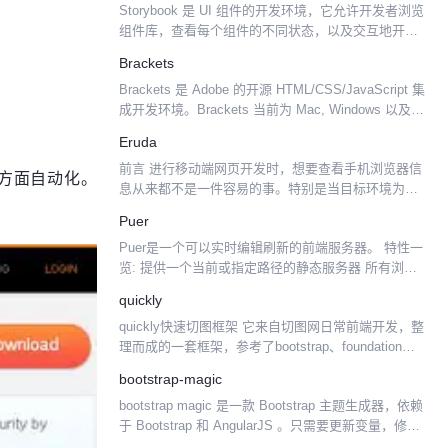
Storybook 是 UI 组件的开发环境，它允许开发者浏览
组件库，查看每个组件的不同状态，以及交互地开发
和测试组件。 Storybook 在 app 之外运行，这允许开
Brackets
发者独立地开发 UI 组件，...
Brackets 是 Adobe 的开源 HTML/CSS/JavaScript 集
成开发环境。Brackets 当前为 Mac, Windows 以及
Linux (Debian/Ubuntu) 提...
Eruda
前言 进行移动端网页开发时，想要查看手机浏览器信
许多方面自动化。
息从来都不是一件容易的事。特别是当目标环境为
APP内置WebView，需要调用特定的JsBridge接口
Puer
时，你根本都干不了什么，只能一遍又一遍地修改代
Puer是一个可以实时编辑刷新的前端服务器。 特性一
码...
览: 提供一个当前或指定路径的静态服务器 所有浏览
器的实时刷新：编辑css实时更新(update)页面样式，
quickly
其它文件则重载(reload)页面 提供...
quickly快速切图框架 它来自切图网日常前端开发，整
理而成的一套框架，参考了bootstrap、foundation优
秀之处，不过它更简约，可以用它快速搭建一个响应
bootstrap-magic
式页面，并且它可以更加轻易的修改...
bootstrap magic 是一款 Bootstrap 主题生成器，依赖
于 Bootstrap 和 AngularJS 。只需要更新变量，修改
平滑颜色选择器就可以生成最新的效果了。