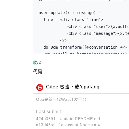
user_update(x : message) =

  line = <div class="line">

            <div class="user">{x.autho
            <div class="message">{x.te
         </>

  do Dom.transform([#conversation +<- 
  Dom.scroll_to_bottom(#conversation)

收起
broadcast(author) =

代码
   do Network.broadcast({~author text=
   Dom.clear_value(#entry)

Gitee 极速下载/opalang
start() =

Opa是新一代Web开发平台
   author = Random.string(8)

   <div id=#header><div id=#logo></></
Last submit:
   <div id=#conversation onready={_ ->
424b3691
Update README.md
   <div id=#footer>

a13d45af
fix: accept Node >= 4