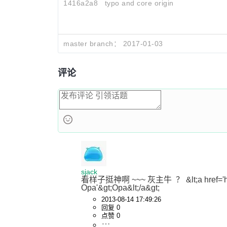
      <input id=#entry onnewline={_ ->
1416a2a8
typo and core origin
      <div class="button" onclick={_ -
   </>

master branch：
2017-01-03
server = Server.one_page_bundle("Chat"
       ["resources/css.css"], start)
评论
sjack
看样子挺神啊 ~~~ 灰主牛  ？ &lt;a href='http:/
Opa'&gt;Opa&lt;/a&gt;
2013-08-14 17:49:26
回复 0
点赞 0