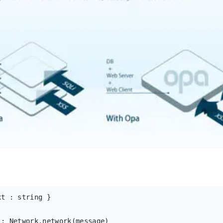
t : string }

: Network.network(message)
