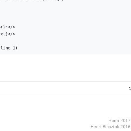
r}:</>

xt}</>

line ])

Dom.get_value(#entry)}, room)

S
>

 Network.add_callback(user_update, room)}></>

Henri
2017
Henri Binsztok
2016