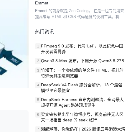
Emmet
Emmet 的前身就是 Zen Coding。 它是一组专门用来
提高编写 HTML 和 CSS 代码速度的便利工具。将它
整合进文本编辑器，可以提供一些功能和快捷方式，
加快开发速度。提供包括 Eclip...
热门资讯
FFmpeg 9.0 发布：代号“Lei”，以此纪念中国
1
开发者雷霄骅
Qwen3.8-Max 发布，下周开源 Qwen3.8-27B
2
竹知了：一个零依赖的单文件 HTML，把儿时
3
竹蝉玩具搬进浏览器
DeepSeek V4 Flash 跑分全解析，13 个最强
4
模型里它最便宜
DeepSeek Harness 宣布内测邀请，全网最大
5
规模开源 Agent 路演现场诞生
梁文锋被扒出早年微博小号，孤身前往无人区
6
来一场相当 deep 的 seek 旅行
潮起潮落，你我仍在 | 2026 腾讯云粤港澳大湾
7