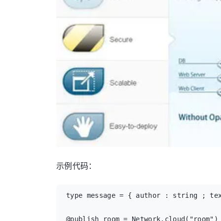
示例代码：
type message = { author : string ; tex
@publish room = Network.cloud("room") 