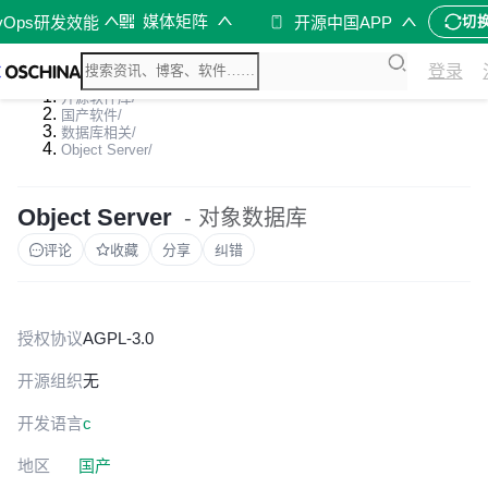
媒体矩阵
vOps研发效能
开源中国APP
切
登录
开源软件库
/
国产软件
/
数据库相关
/
Object Server
/
Object Server
- 对象数据库
评论
收藏
分享
纠错
授权协议
AGPL-3.0
开源组织
无
开发语言
c
地区
国产