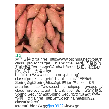
红薯
为了支持 &lt;a href='http://www.oschina.net/p/oauth' 
class='project' target='_blank' title='API访问授权的
开放标准OAuth'&gt;OAuth&lt;/a&gt; 认证，我违心
的引入了一大堆 &lt;a 
href='http://www.oschina.net/p/spring' 
class='project' target='_blank' title='J2EE框架
Spring'&gt;Spring&lt;/a&gt; 的 jar 包，为了要用 
&lt;a href='http://www.oschina.net/p/spring+security' 
class='project' target='_blank' title='Spring安全框架
Spring Security'&gt;Spring Security&lt;/a&gt; 各种
恨啊！ &lt;a href='http://my.oschina.net/tsl0922' 
class='referer' 
target='_blank'&gt;
@tsl0922
&lt;/a&gt; 