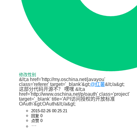
修改性别
&lt;a href='http://my.oschina.net/javayou' 
class='referer' target='_blank'&gt;
@红薯
&lt;/a&gt;  
这部分代码开源不？ 嘿嘿 &lt;a 
href='http://www.oschina.net/p/oauth' class='project' 
target='_blank' title='API访问授权的开放标准
OAuth'&gt;OAuth&lt;/a&gt;
2015-02-26 00:25:21
回复 0
点赞 0