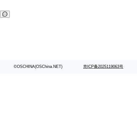
©OSCHINA(OSChina.NET)
京ICP备2025119063号