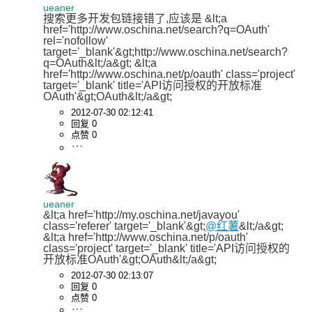
ueaner
搜索更多开发包链接错了,应该是 &lt;a 
href='http://www.oschina.net/search?q=OAuth' 
rel='nofollow' 
target='_blank'&gt;http://www.oschina.net/search?
q=OAuth&lt;/a&gt; &lt;a 
href='http://www.oschina.net/p/oauth' class='project' 
target='_blank' title='API访问授权的开放标准
OAuth'&gt;OAuth&lt;/a&gt;
2012-07-30 02:12:41
回复 0
点赞 0
ueaner
&lt;a href='http://my.oschina.net/javayou' 
class='referer' target='_blank'&gt;
@红薯
&lt;/a&gt;  
&lt;a href='http://www.oschina.net/p/oauth' 
class='project' target='_blank' title='API访问授权的
开放标准OAuth'&gt;OAuth&lt;/a&gt;
2012-07-30 02:13:07
回复 0
点赞 0