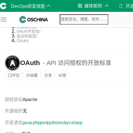
媒体矩阵
DevOps研发效能
开
开源软件库
/
OAuth开发包
/
协议和规范
/
OAuth
/
OAuth
- API 访问授权的开放标准
评论
收藏
分享
纠错
授权协议
Apache
开源组织
无
开发语言
java
c
php
perl
python
ruby
csharp