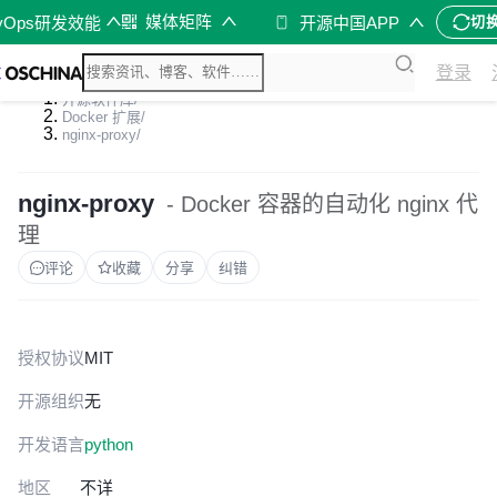
媒体矩阵
vOps研发效能
开源中国APP
切
登录
开源软件库
/
Docker 扩展
/
nginx-proxy
/
nginx-proxy
- Docker 容器的自动化 nginx 代
理
评论
收藏
分享
纠错
授权协议
MIT
开源组织
无
开发语言
python
地区
不详