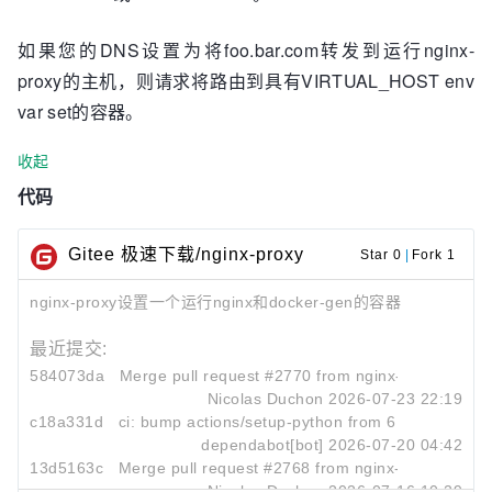
如果您的DNS设置为将foo.bar.com转发到运行nginx-
proxy的主机，则请求将路由到具有VIRTUAL_HOST env
var set的容器。
收起
代码
Gitee 极速下载/nginx-proxy
Star 0
|
Fork 1
nginx-proxy设置一个运行nginx和docker-gen的容器
最近提交:
584073da
Merge pull request #2770 from nginx-proxy/depend
Nicolas Duchon
2026-07-23 22:19
c18a331d
ci: bump actions/setup-python from 6 to 7
dependabot[bot]
2026-07-20 04:42
13d5163c
Merge pull request #2768 from nginx-proxy/depen
Nicolas Duchon
2026-07-16 10:29