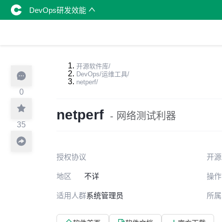
DevOps研发效能
开源软件库
/
DevOps/运维工具
/
netperf
/
0
netperf
- 网络测试利器
35
授权协议
开源
地区
不详
操作
适用人群
系统管理员
所属