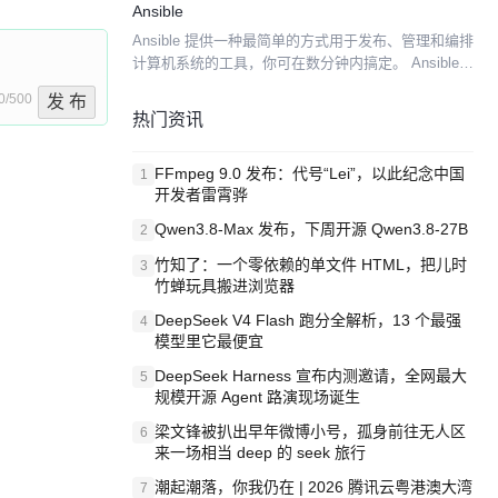
Ansible
时，它将...
Ansible 提供一种最简单的方式用于发布、管理和编排
计算机系统的工具，你可在数分钟内搞定。 Ansible
是一个模型驱动的配置管理器，支持多节点发布、远
0/500
发 布
程任务执行。默认使用 SSH 进行远程连接...
热门资讯
FFmpeg 9.0 发布：代号“Lei”，以此纪念中国
1
开发者雷霄骅
Qwen3.8-Max 发布，下周开源 Qwen3.8-27B
2
竹知了：一个零依赖的单文件 HTML，把儿时
3
竹蝉玩具搬进浏览器
DeepSeek V4 Flash 跑分全解析，13 个最强
4
模型里它最便宜
DeepSeek Harness 宣布内测邀请，全网最大
5
规模开源 Agent 路演现场诞生
梁文锋被扒出早年微博小号，孤身前往无人区
6
来一场相当 deep 的 seek 旅行
潮起潮落，你我仍在 | 2026 腾讯云粤港澳大湾
7