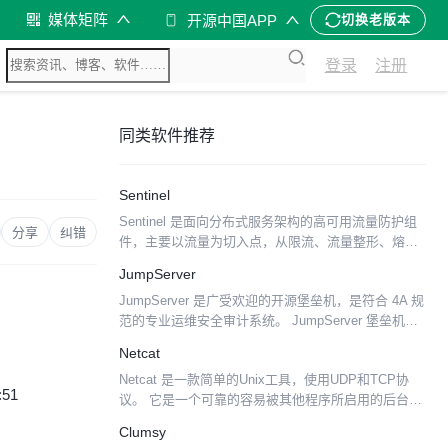
媒体矩阵
开源中国APP
切换老版本
登录
注册
同类软件推荐
Sentinel
Sentinel 是面向分布式服务架构的高可用流量防护组
分享
纠错
件，主要以流量为切入点，从限流、流量整形、熔断
降级、系统负载保护、热点防护等多个维度来帮助开
JumpServer
发者保障微服务的稳定性。 Sentinel 具有以下...
JumpServer 是广受欢迎的开源堡垒机，是符合 4A 规
范的专业运维安全审计系统。 JumpServer 堡垒机帮
助企业以更安全的方式管控和登录各种类型的资产，
Netcat
包括： SSH: Linux / ...
Netcat 是一款简单的Unix工具，使用UDP和TCP协
:51
议。 它是一个可靠的容易被其他程序所启用的后台操
作工具，同时它也被用作网络的测试工具或黑客工
Clumsy
具。 使用它你可以轻易的建立任何连接。内建有很