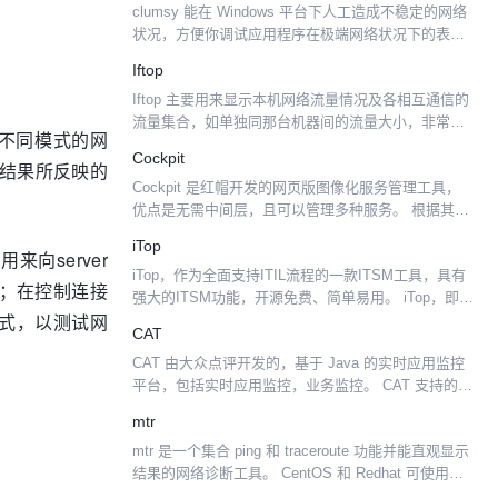
clumsy 能在 Windows 平台下人工造成不稳定的网络
多...
状况，方便你调试应用程序在极端网络状况下的表
现。 简介 利用封装 Winodws Filtering Platform 的
Iftop
WinDiver...
Iftop 主要用来显示本机网络流量情况及各相互通信的
流量集合，如单独同那台机器间的流量大小，非常适
行不同模式的网
合于代理服务器和iptables服务器使用
Cockpit
f测试结果所反映的
Cockpit 是红帽开发的网页版图像化服务管理工具，
优点是无需中间层，且可以管理多种服务。 根据其项
目主站描述，Cockpit 有如下特点： 从易用性考虑设
iTop
计，方便管理人员使用，而不是仅仅的终端命令...
用来向server
iTop，作为全面支持ITIL流程的一款ITSM工具，具有
果；在控制连接
强大的ITSM功能，开源免费、简单易用。 iTop，即IT
模式，以测试网
运营门户（IT Operation Portal），是一个开源web应
CAT
用程序，用于I...
CAT 由大众点评开发的，基于 Java 的实时应用监控
平台，包括实时应用监控，业务监控。 CAT 支持的监
控消息类型包括： Transaction 适合记录跨越系统边
mtr
界的程序访问行为,比如远程调用，...
mtr 是一个集合 ping 和 traceroute 功能并能直观显示
结果的网络诊断工具。 CentOS 和 Redhat 可使用
yum 安装，一般系统默认已安装该工具。 在启动 mtr