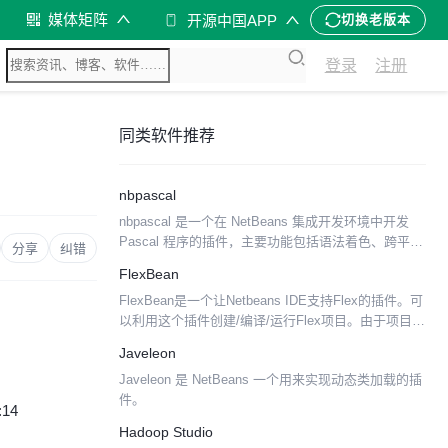
媒体矩阵
开源中国APP
切换老版本
登录
注册
同类软件推荐
nbpascal
nbpascal 是一个在 NetBeans 集成开发环境中开发
Pascal 程序的插件，主要功能包括语法着色、跨平台
分享
纠错
支持。
FlexBean
FlexBean是一个让Netbeans IDE支持Flex的插件。可
以利用这个插件创建/编译/运行Flex项目。由于项目成
立的时间还很短，所以目前的功能还不太完善。
Javeleon
Javeleon 是 NetBeans 一个用来实现动态类加载的插
件。
:14
Hadoop Studio