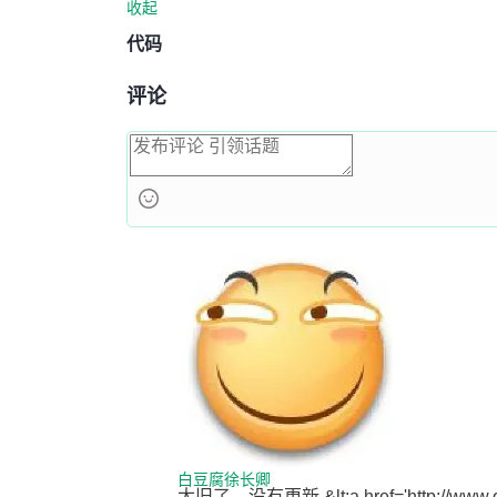
收起
代码
评论
白豆腐徐长卿
太旧了，没有更新 &lt;a href='http://www.oschin