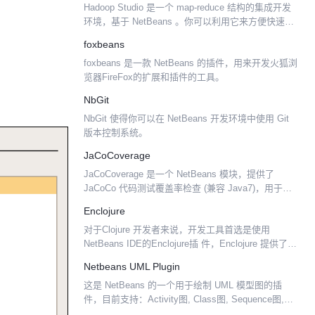
Hadoop Studio 是一个 map-reduce 结构的集成开发
环境，基于 NetBeans 。你可以利用它来方便快速的
创建基于 Hadoop 的 map-reduce 应用。该工具提供
foxbeans
了一个...
foxbeans 是一款 NetBeans 的插件，用来开发火狐浏
览器FireFox的扩展和插件的工具。
NbGit
NbGit 使得你可以在 NetBeans 开发环境中使用 Git
版本控制系统。
JaCoCoverage
JaCoCoverage 是一个 NetBeans 模块，提供了
JaCoCo 代码测试覆盖率检查 (兼容 Java7)，用于基
于 Ant 的 Java 项目。
Enclojure
对于Clojure 开发者来说，开发工具首选是使用
NetBeans IDE的Enclojure插 件，Enclojure 提供了支
撑Clojure 开发的一组类库，包含独立的
Netbeans UML Plugin
REPL（Read/Eva...
这是 NetBeans 的一个用于绘制 UML 模型图的插
件，目前支持：Activity图, Class图, Sequence图,
State图以及Use Case图。