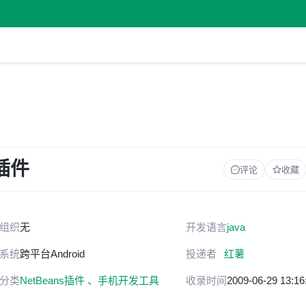
的插件
评论
收藏
组织
无
开发语言
java
系统
跨平台
Android
投递者
红薯
分类
NetBeans插件 、
手机开发工具
收录时间
2009-06-29 13:16