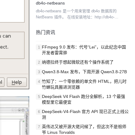
db4o-netbeans
db4o-netbeans 是一个用来管理 db4o 数据库的
NetBeans 插件。 在线安装地址：http://db4o-
netbeans.googlecode.com/svn/trunk/up...
热门资讯
FFmpeg 9.0 发布：代号“Lei”，以此纪念中国
1
开发者雷霄骅
纳德拉终于想起微软还有个操作系统了
2
Qwen3.8-Max 发布，下周开源 Qwen3.8-27B
3
竹知了：一个零依赖的单文件 HTML，把儿时
4
竹蝉玩具搬进浏览器
DeepSeek V4 Flash 跑分全解析，13 个最强
5
模型里它最便宜
DeepSeek-V4-Flash 官方 API 现已正式上线公
6
测
英伟达又被开源大佬问候了，但这次不是祖师
7
爷 Linus Torvalds