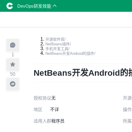
DevOps研发效能
开源软件库
/
NetBeans插件
/
手机开发工具
/
NetBeans开发Android的插件
/
1
NetBeans开发Android
50
授权协议
无
开源
地区
不详
操作
适用人群
程序员
所属