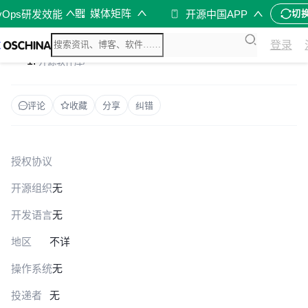
媒体矩阵
vOps研发效能
开源中国APP
切
登录
开源软件库
/
评论
收藏
分享
纠错
授权协议
开源组织
无
开发语言
无
地区
不详
操作系统
无
投递者
无