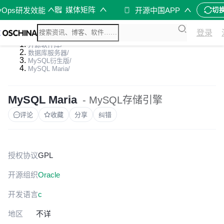
媒体矩阵
vOps研发效能
开源中国APP
切
登录
开源软件库
/
数据库服务器
/
MySQL衍生版
/
MySQL Maria
/
MySQL Maria
- MySQL存储引擎
评论
收藏
分享
纠错
授权协议
GPL
开源组织
Oracle
开发语言
c
地区
不详