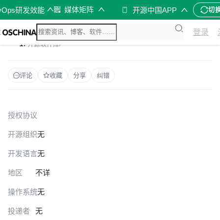
媒体矩阵
vOps研发效能
开源中国APP
切
登录
开源软件库
/
评论
收藏
分享
纠错
授权协议
开源组织
无
开发语言
无
地区
不详
操作系统
无
投递者
无