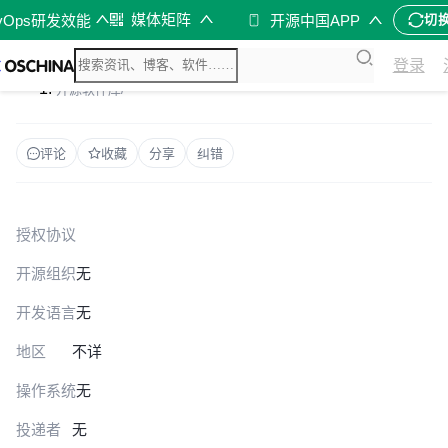
媒体矩阵
vOps研发效能
开源中国APP
切
登录
开源软件库
/
评论
收藏
分享
纠错
授权协议
开源组织
无
开发语言
无
地区
不详
操作系统
无
投递者
无