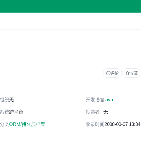
评论
收藏
组织
无
开发语言
java
系统
跨平台
投递者
无
分类
ORM/持久层框架
收录时间
2008-09-07 13:34