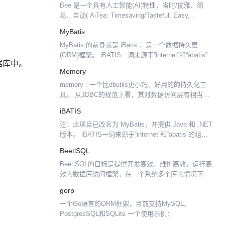
Bee 是一个具有人工智能(AI)特性，省时/优雅、简
序提...
易、自动( AiTea: Timesaving/Tasteful, Easy,
Automatic) 的ORM软件框架 。其更接近 SQL 语言
MyBatis
思...
MyBatis 的前身就是 iBatis ，是一个数据持久层
(ORM)框架。 iBATIS一词来源于“internet”和“abatis”的
数据库中。
组合，是一个基于Java的持久层框架。iBATIS提供的
Memory
持久...
memory : 一个比dbutils更小巧、好用的的持久化工
具。 从JDBC的规范上看，其对数据访问层有相当简
洁的抽象：1、连接(connection) 2、语句
iBATIS
(statement)、3结果集(r...
注：此项目已改名为 MyBatis，并提供 Java 和 .NET
版本。 iBATIS一词来源于“internet”和“abatis”的组
合，是一个由Clinton Begin在2001年发起的开放...
BeetlSQL
BeetlSQL的目标是提供开发高效，维护高效，运行高
效的数据库访问框架，在一个系统多个库的情况下，
提供一致的编写代码方式。支持如下数据平台 传统数
gorp
据库：MySQL (包括支持MySQL协议的各种数据...
一个Go语言的ORM框架，目前支持MySQL、
PostgresSQL和SQLite 一个使用示例：