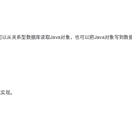
 API。可以从关系型数据库读取Java对象，也可以把Java对象写到
方式实现。