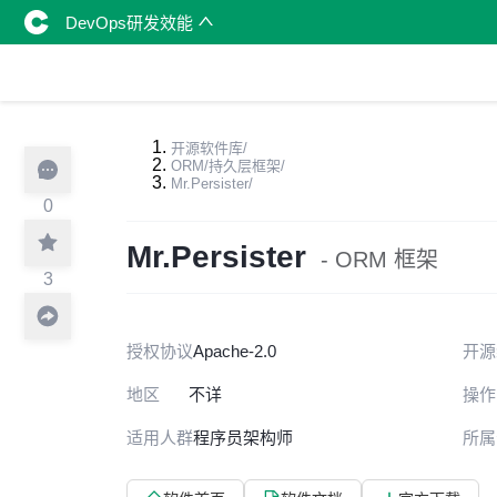
DevOps研发效能
开源软件库
/
ORM/持久层框架
/
Mr.Persister
/
0
Mr.Persister
- ORM 框架
3
授权协议
Apache-2.0
开源
地区
不详
操作
适用人群
程序员
架构师
所属