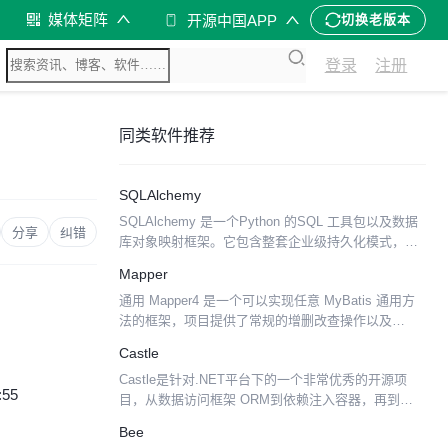
媒体矩阵
开源中国APP
切换老版本
登录
注册
同类软件推荐
SQLAlchemy
SQLAlchemy 是一个Python 的SQL 工具包以及数据
分享
纠错
库对象映射框架。它包含整套企业级持久化模式，专
门为高效和高性能的数据库访问。 示例代码：
Mapper
通用 Mapper4 是一个可以实现任意 MyBatis 通用方
法的框架，项目提供了常规的增删改查操作以及
Example 相关的单表操作。通用 Mapper 是为了解决
Castle
MyBatis 使用中 90%...
Castle是针对.NET平台下的一个非常优秀的开源项
:55
目，从数据访问框架 ORM到依赖注入容器，再到
WEB层的MVC框架、AOP，基本包括了整个开发过
Bee
程中的所有东西，为我们快速的构建企业级的应用程