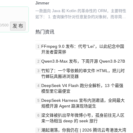
Jimmer
一款面向 Java 和 Kotlin 的革命性的 ORM，主要特性
如下： 1. 查询操作针对任意复杂的对象树，而非简单
对象。甚至可以对自关联属性进行递归查询。 2. 保存
0/500
发 布
操作针对任意复杂的对象树，而非...
热门资讯
FFmpeg 9.0 发布：代号“Lei”，以此纪念中国
1
开发者雷霄骅
Qwen3.8-Max 发布，下周开源 Qwen3.8-27B
2
竹知了：一个零依赖的单文件 HTML，把儿时
3
竹蝉玩具搬进浏览器
DeepSeek V4 Flash 跑分全解析，13 个最强
4
模型里它最便宜
DeepSeek Harness 宣布内测邀请，全网最大
5
规模开源 Agent 路演现场诞生
梁文锋被扒出早年微博小号，孤身前往无人区
6
来一场相当 deep 的 seek 旅行
潮起潮落，你我仍在 | 2026 腾讯云粤港澳大湾
7