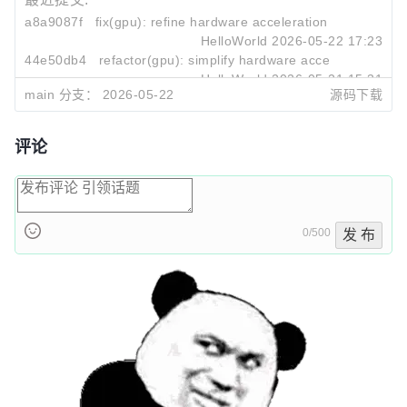
a8a9087f
fix(gpu): refine hardware acceleration setting hand
HelloWorld
2026-05-22 17:23
44e50db4
refactor(gpu): simplify hardware acceleration defa
HelloWorld
2026-05-21 15:31
main 分支：
2026-05-22
源码下载
ed34605e
refactor(gpu): remove legacy migration code
HelloWorld
2026-03-19 21:30
评论
0/500
发 布