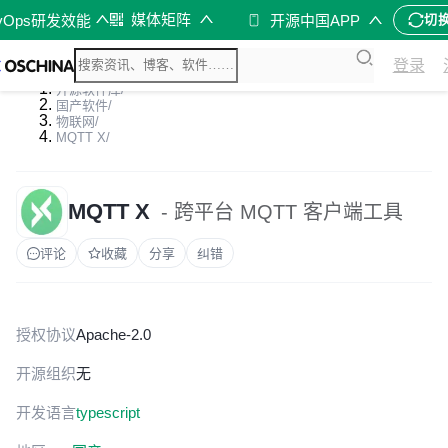
媒体矩阵
vOps研发效能
开源中国APP
切
登录
开源软件库
/
国产软件
/
物联网
/
MQTT X
/
MQTT X
- 跨平台 MQTT 客户端工具
评论
收藏
分享
纠错
授权协议
Apache-2.0
开源组织
无
开发语言
typescript