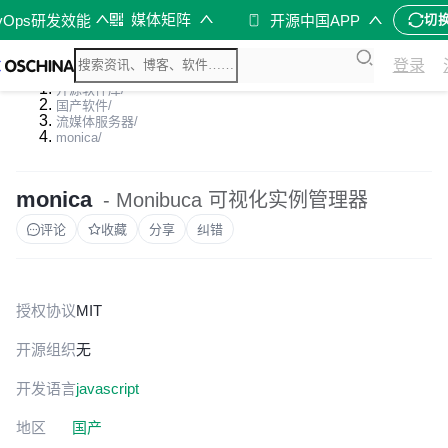
媒体矩阵
vOps研发效能
开源中国APP
切
登录
开源软件库
/
国产软件
/
流媒体服务器
/
monica
/
monica
- Monibuca 可视化实例管理器
评论
收藏
分享
纠错
授权协议
MIT
开源组织
无
开发语言
javascript
地区
国产