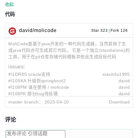
收起
代码
david/molicode
Star 323
|
Fork 126
MoliCode是基于java开发的一种代码生成器，当然其除了生
成java代码亦可生成其它代码。 它是一个独立(standalone)的
工具，用于在git仓库存储代码模板并依此生成目标代码
issues:
#I1DR8S oracle支持
xiaxinliu1995
#I10SKA 升级到springboot2
david
#I108PM 谁在使用 / molicode
david
#I108PK 部分bug待处理
david
master branch：
2023-04-10
Download
Last submit:
e1666fec
!3
升级fastjson版本到1.2.83,1.2.83版本之前存在代
david
2023-04-10 05:35
评论
834df5c4
升级fastjson版本到1.2.83,1.2.83版本之前存在代码
wuminga
2023-03-24 14:06
873e08a7
del
cdzsbin
2023-03-07 22:03