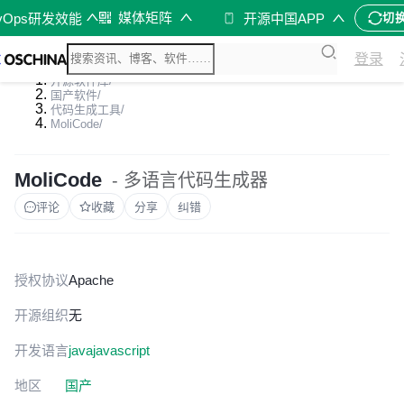
媒体矩阵
vOps研发效能
开源中国APP
切
登录
开源软件库
/
国产软件
/
代码生成工具
/
MoliCode
/
MoliCode
- 多语言代码生成器
评论
收藏
分享
纠错
授权协议
Apache
开源组织
无
开发语言
java
javascript
地区
国产