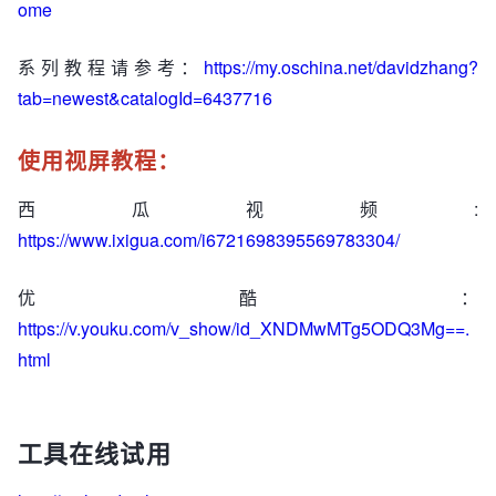
ome
系列教程请参考：
https://my.oschina.net/davidzhang?
tab=newest&catalogId=6437716
使用视屏教程：
西瓜视频:
https://www.ixigua.com/i6721698395569783304/
优酷：
https://v.youku.com/v_show/id_XNDMwMTg5ODQ3Mg==.
html
工具在线试用