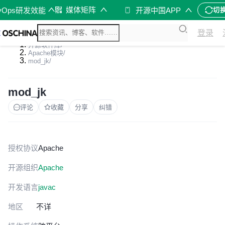
媒体矩阵
vOps研发效能
开源中国APP
切
登录
开源软件库
/
Apache模块
/
mod_jk
/
mod_jk
评论
收藏
分享
纠错
授权协议
Apache
开源组织
Apache
开发语言
java
c
地区
不详