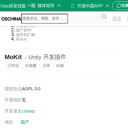
媒体矩阵
vOps研发效能
开源中国APP
切
登录
开源软件库
/
国产软件
/
插件和扩展
/
MoKit
/
MoKit
- Unity 开发插件
评论
收藏
分享
纠错
授权协议
AGPL-3.0
开源组织
无
开发语言
csharp
地区
国产