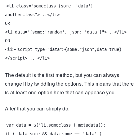
<li class="someclass {some: 'data'}
anotherclass">...</li>
OR
<li data="{some:'random', json: 'data'}">...</li>
OR
<li><script type="data">{some:"json",data:true}
</script> ...</li>
The default is the first method, but you can always
change it by twiddling the options. This means that there
is at least one option here that can appease you.
After that you can simply do:
var data = $('li.someclass').metadata();
if ( data.some && data.some == 'data' )