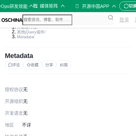
媒体矩阵
vOps研发效能
开源中国APP
切
登录
开源软件库
/
其他jQuery插件
/
Metadata
/
Metadata
评论
收藏
分享
纠错
授权协议
无
开源组织
无
开发语言
无
地区
不详