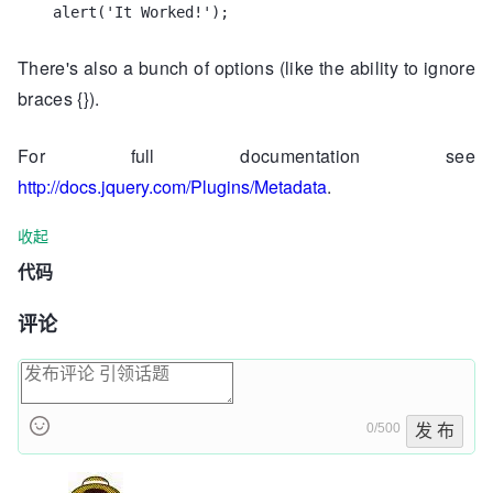
alert('It Worked!');
There's also a bunch of options (like the ability to ignore
braces {}).
For full documentation see
http://docs.jquery.com/Plugins/Metadata
.
收起
代码
评论
0/500
发 布