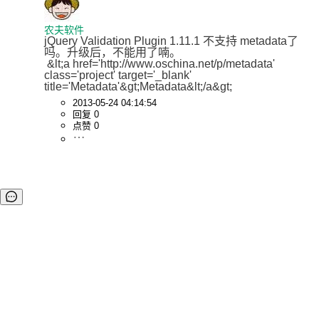
农夫软件
jQuery Validation Plugin 1.11.1 不支持 metadata了
吗。升级后，不能用了喃。

 &lt;a href='http://www.oschina.net/p/metadata' 
class='project' target='_blank' 
title='Metadata'&gt;Metadata&lt;/a&gt;
2013-05-24 04:14:54
回复 0
点赞 0
©OSCHINA(OSChina.NET)
京ICP备2025119063号