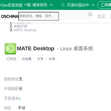
媒体矩阵
vOps研发效能
开源中国APP
切
登录
开源软件库
/
桌面环境
/
MATE Desktop
/
MATE Desktop
- Linux 桌面系统
评论
收藏
分享
纠错
授权协议
无
开源组织
无
开发语言
c
地区
不详