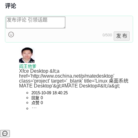
评论
0/500
发 布
阎王他爹
Xfce Desktop &lt;a 
href='http://www.oschina.net/p/matedesktop' 
class='project' target='_blank' title='Linux 桌面系统
MATE Desktop'&gt;#MATE Desktop#&lt;/a&gt;
2015-10-09 18:40:25
回复 0
点赞 0