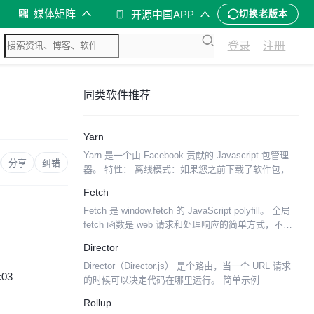
媒体矩阵
开源中国APP
切换老版本
登录
注册
同类软件推荐
Yarn
Yarn 是一个由 Facebook 贡献的 Javascript 包管理
分享
纠错
器。 特性： 离线模式：如果您之前下载了软件包，则
可以在没有任何互联网连接的情况下安装。 确定性：
Fetch
无论安装顺序如何，相同的依赖...
Fetch 是 window.fetch 的 JavaScript polyfill。 全局
fetch 函数是 web 请求和处理响应的简单方式，不使
用 XMLHttpRequest。这个 poly...
Director
Director（Director.js） 是个路由，当一个 URL 请求
:03
的时候可以决定代码在哪里运行。 简单示例
Rollup