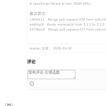
A JavaScript library to test JSON APIs.
最近提交:
c36bfe12
Merge pull request #28 from ozkxr
ed4bfaf4
Bump minimatch from 3.1.2 to 3.1.5
107f8ea9
Merge pull request #27 from ozkxr
master 分支：
2026-03-02
评论