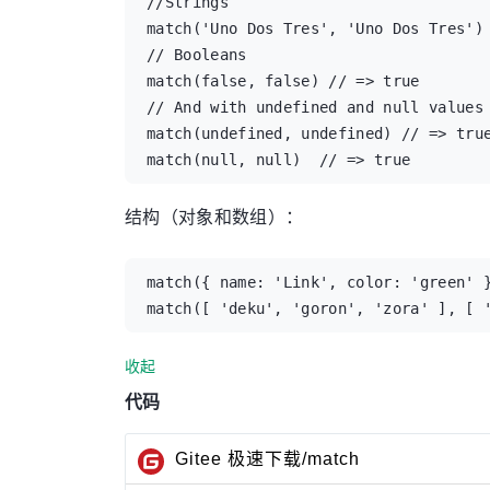
//Strings

match('Uno Dos Tres', 'Uno Dos Tres') 
// Booleans

match(false, false) // => true

// And with undefined and null values

match(undefined, undefined) // => true
match(null, null)  // => true
结构（对象和数组）：
match({ name: 'Link', color: 'green' }
match([ 'deku', 'goron', 'zora' ], [ 
收起
代码
Gitee 极速下载/match