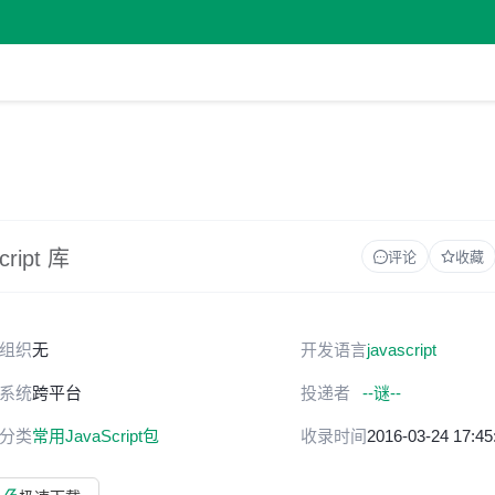
ript 库
评论
收藏
组织
无
开发语言
javascript
系统
跨平台
投递者
--谜--
分类
常用JavaScript包
收录时间
2016-03-24 17:45