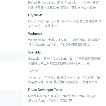
Rollup 是 JavaScript 的模块 bundler，可将一小段代
码编译为更大或更复杂的内容，例如库或应用程序。
它对 JavaScript 的 ES6 修订版中包含的代码模块使
Crypto-JS
用了新的标准...
CryptoJS (crypto.js) 为 JavaScript 提供了各种各样的
加密算法。 在线演示：
https://tool.oschina.net/encrypt 目前已支持的算法包
Webpack
括： MD...
Webpack 是一个模块打包器，主要目的是在浏览器上
打包 JavaScript 文件。 TL;DR 捆绑 ES 模块、
CommonJS 和 AMD 模块（以及绑定）。 可以创建在
Sortable
运行时异步加载的单个...
Sortable —是一个 JavaScript 库，用于在现代浏览器
和触摸设备上对拖放列表进行重新排序。无需
jQuery。支持 Meteor、AngularJS、React、
Tempo
Polymer、Vue...
Tempo 是一个简单、直观的JavaScript 渲染引擎，使
你能够以纯 HTML 格式制作数据模板。 使用JSON作
为数据源时经常是会在JS中解析JSON，然后拼成
React Developer Tools
HTML呈现数据。而 Tempo...
React Devtools 可以在 Chrome 和 Firefox 开发者工
具审查 React 组件的浏览器扩展。