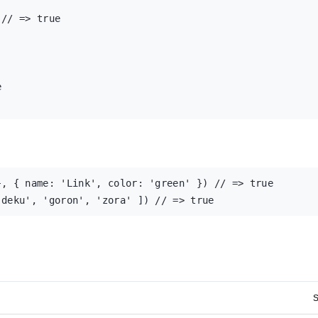
// => true



, { name: 'Link', color: 'green' }) // => true

'deku', 'goron', 'zora' ]) // => true
S