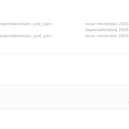
/dependabot/npm_and_yarn...
oscar menéndez
2026
dependabot[bot]
2026
/dependabot/npm_and_yarn...
oscar menéndez
2026