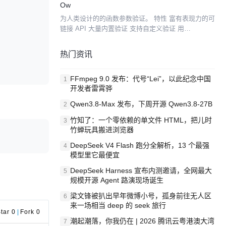
Ow
为人类设计的的函数参数验证。 特性 富有表现力的可
链接 API 大量内置验证 支持自定义验证 用
TypeScript 编写 使用
热门资讯
FFmpeg 9.0 发布：代号“Lei”，以此纪念中国
1
开发者雷霄骅
Qwen3.8-Max 发布，下周开源 Qwen3.8-27B
2
竹知了：一个零依赖的单文件 HTML，把儿时
3
竹蝉玩具搬进浏览器
DeepSeek V4 Flash 跑分全解析，13 个最强
4
模型里它最便宜
DeepSeek Harness 宣布内测邀请，全网最大
5
规模开源 Agent 路演现场诞生
梁文锋被扒出早年微博小号，孤身前往无人区
6
来一场相当 deep 的 seek 旅行
tar 0
|
Fork 0
潮起潮落，你我仍在 | 2026 腾讯云粤港澳大湾
7