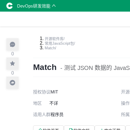
DevOps研发效能
开源软件库
/
常用JavaScript包
/
Match
/
0
Match
- 测试 JSON 数据的 JavaSc
0
授权协议
MIT
开源
地区
不详
操作
适用人群
程序员
所属