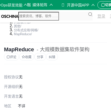
媒体矩阵
vOps研发效能
开源中国APP
切
登录
开源软件库
/
其他
/
分布式应用/网格
/
MapReduce
/
MapReduce
- 大规模数据集软件架构
评论
收藏
分享
纠错
授权协议
无
开源组织
无
开发语言
无
地区
不详