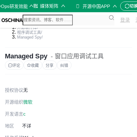
媒体矩阵
vOps研发效能
开源中国APP
切
登录
开源软件库
/
程序调试工具
/
Managed Spy
/
Managed Spy
- 窗口应用调试工具
评论
收藏
分享
纠错
授权协议
无
开源组织
微软
开发语言
c
地区
不详