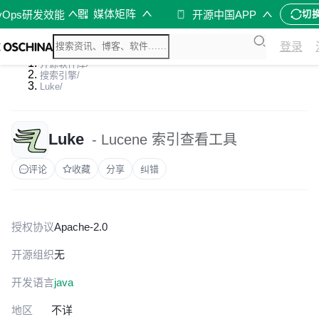
媒体矩阵
vOps研发效能
开源中国APP
切
登录
开源软件库
/
搜索引擎
/
Luke
/
Luke
- Lucene 索引查看工具
评论
收藏
分享
纠错
授权协议
Apache-2.0
开源组织
无
开发语言
java
地区
不详