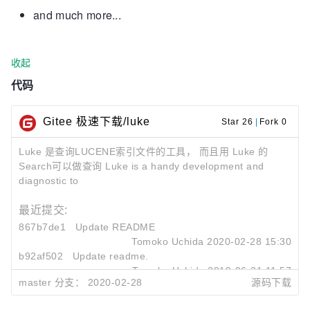
and much more...
收起
代码
Gitee 极速下载/luke
Star 26
|
Fork 0
Luke 是查询LUCENE索引文件的工具， 而且用 Luke 的
Search可以做查询 Luke is a handy development and
diagnostic to
最近提交:
867b7de1
Update README
Tomoko Uchida
2020-02-28 15:30
b92af502
Update readme.
Tomoko Uchida
2019-06-21 11:57
master 分支：
2020-02-28
源码下载
175e34b6
Fix typo
Tomoko Uchida
2019-04-15 15:49