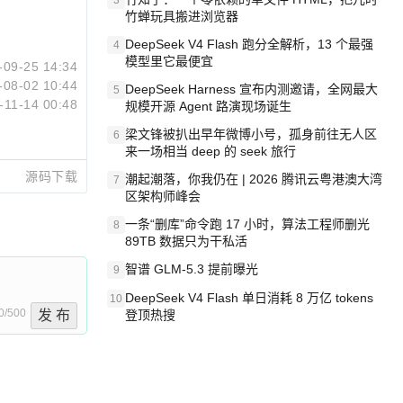
3
竹蝉玩具搬进浏览器
DeepSeek V4 Flash 跑分全解析，13 个最强
4
模型里它最便宜
-09-25 14:34
-08-02 10:44
DeepSeek Harness 宣布内测邀请，全网最大
5
-11-14 00:48
规模开源 Agent 路演现场诞生
梁文锋被扒出早年微博小号，孤身前往无人区
6
来一场相当 deep 的 seek 旅行
源码下载
潮起潮落，你我仍在 | 2026 腾讯云粤港澳大湾
7
区架构师峰会
一条“删库”命令跑 17 小时，算法工程师删光
8
89TB 数据只为干私活
智谱 GLM-5.3 提前曝光
9
DeepSeek V4 Flash 单日消耗 8 万亿 tokens
10
0/500
发 布
登顶热搜