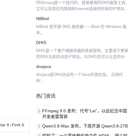
DNSmasq是一个轻巧的，容易使用的DNS服务工具，
门讲...
它可以应用在内部网和Internet连接的时候的IP地址
NAT转换，也可以用做小型网络的DNS服务。
NtBind
NtBind 是开源 DNS 服务器——Bind 的 Windows 版
本。
DHIS
DHIS是一个客户端服务器的系统架构，主要用于更新
的DNS主机的动态IP地址。与DHIS您可以让您的计算
机始终承认并在互联网上提供相同的唯一的名称，即
dnsjava
使其IP地址频繁更改。 DHIS是理想的宽带家庭用...
dnsjava是DNS协议的一个Java开源实现。 示例代
码：
热门资讯
FFmpeg 9.0 发布：代号“Lei”，以此纪念中国
1
开发者雷霄骅
tar 0
|
Fork 0
Qwen3.8-Max 发布，下周开源 Qwen3.8-27B
2
竹知了：一个零依赖的单文件 HTML，把儿时