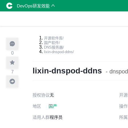
DevOps研发效能
开源软件库
/
国产软件
/
DNS服务器
/
lixin-dnspod-ddns
/
0
lixin-dnspod-ddns
- dnsp
7
授权协议
无
开源
地区
国产
操作
适用人群
程序员
所属