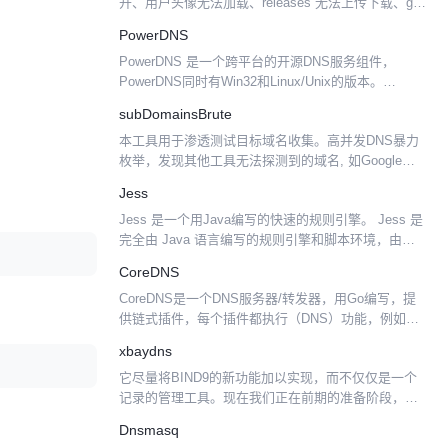
开、用户头像无法加载、releases 无法上传下载、git-
clone、git-pull、git-push 失败等问题。 加...
PowerDNS
PowerDNS 是一个跨平台的开源DNS服务组件，
PowerDNS同时有Win32和Linux/Unix的版本。
PowerDNS在Win32下使用 Access的mdb文件记录
subDomainsBrute
DNS信息，而在Li...
本工具用于渗透测试目标域名收集。高并发DNS暴力
枚举，发现其他工具无法探测到的域名, 如Google，
aizhan，fofa。 Usage Screenshot 如图，使用大字典
Jess
扫描 qq.com，发...
Jess 是一个用Java编写的快速的规则引擎。 Jess 是
完全由 Java 语言编写的规则引擎和脚本环境，由加
利福尼亚州利弗莫尔市 Sandia 国家实验室的 Ernest
CoreDNS
Friedman-Hi...
CoreDNS是一个DNS服务器/转发器，用Go编写，提
供链式插件，每个插件都执行（DNS）功能，例如
Kubernetes service discovery, Prometheus
xbaydns
metrics...
它尽量将BIND9的新功能加以实现，而不仅仅是一个
记录的管理工具。现在我们正在前期的准备阶段，有
不少文件产生。 这里列 出了我们完成的相关内容。
Dnsmasq
以下是系列视频讲座，有顺序的，由浅入深。 DNS入