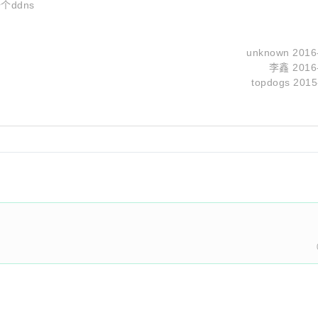
个ddns
unknown
2016
李鑫
2016
topdogs
2015