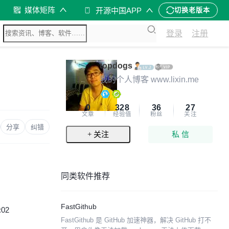
媒体矩阵
开源中国APP
切换老版本
登录
注册
topdogs
我的个人博客 www.lixin.me
0
328
36
27
文章
经验值
粉丝
关注
分享
纠错
+ 关注
私 信
同类软件推荐
FastGithub
:02
FastGithub 是 GitHub 加速神器，解决 GitHub 打不