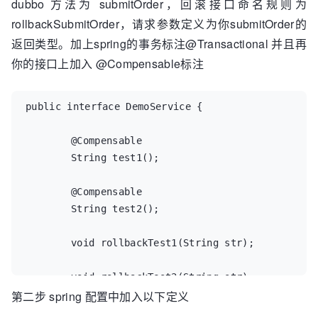
dubbo 方法为 submitOrder，回滚接口命名规则为
rollbackSubmitOrder，请求参数定义为你submitOrder的
返回类型。加上spring的事务标注@Transactional 并且再
你的接口上加入 @Compensable标注
public interface DemoService {

	@Compensable

    	String test1();

	@Compensable

	String test2();

	void rollbackTest1(String str);

	void rollbackTest2(String str);

第二步 spring 配置中加入以下定义
}