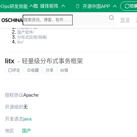
媒体矩阵
vOps研发效能
开源中国APP
切
登录
开源软件库
/
国产软件
/
分布式应用/网格
/
litx
/
litx
- 轻量级分布式事务框架
评论
收藏
分享
纠错
授权协议
Apache
开源组织
无
开发语言
java
地区
国产