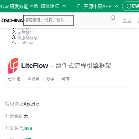
媒体矩阵
vOps研发效能
开源中国APP
切
登录
开源软件库
/
国产软件
/
微服务框架
/
LiteFlow
/
LiteFlow
- 组件式流程引擎框架
评论
收藏
分享
纠错
授权协议
Apache
开源组织
无
开发语言
java