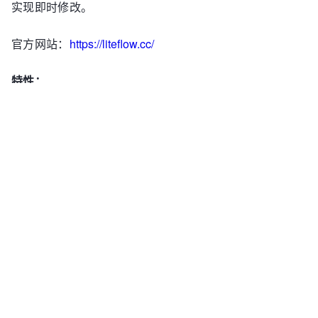
实现即时修改。
官方网站：
https://liteflow.cc/
特性：
* 复杂业务的解耦编排利器，为所有组件提供统一化的实
现方式
* 基于规则文件来编排流程，支持xml,json,yml三种规则文
件写法方式
* 框架中提供本地文件配置源，zk配置源的实现
* 框架提供自定义配置源，只需实现一个接口，即可从任
何地方加载配置源
* 支持SpringBoot的自动装配，也支持Spring的配置和非
Spring的项目
* 提供串行和并行2种模式，提供常见常见的表达式语句
* 可以定义脚本语言节点，支持QLExpress和Groovy两种