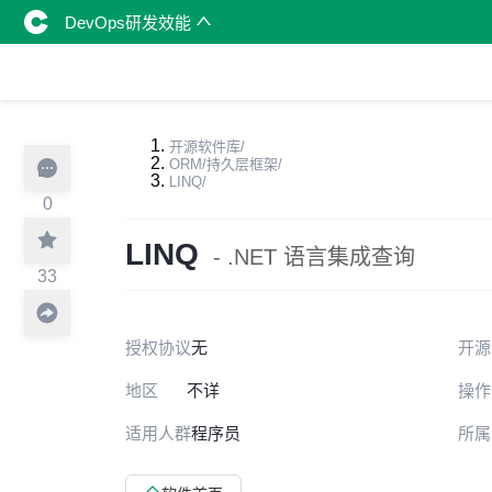
DevOps研发效能
开源软件库
/
ORM/持久层框架
/
LINQ
/
0
LINQ
- .NET 语言集成查询
33
授权协议
无
开源
地区
不详
操作
适用人群
程序员
所属