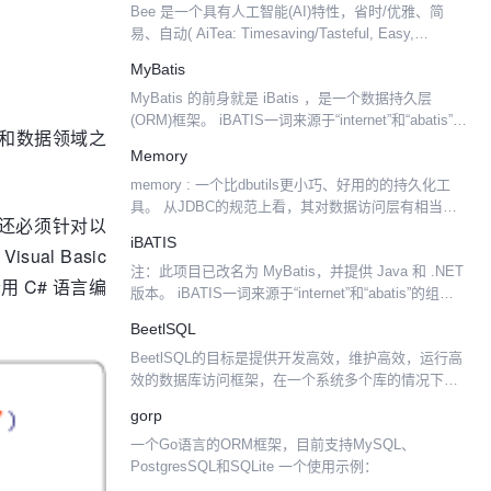
Bee 是一个具有人工智能(AI)特性，省时/优雅、简
序提...
易、自动( AiTea: Timesaving/Tasteful, Easy,
Automatic) 的ORM软件框架 。其更接近 SQL 语言
MyBatis
思...
MyBatis 的前身就是 iBatis ，是一个数据持久层
(ORM)框架。 iBATIS一词来源于“internet”和“abatis”的
象领域和数据领域之
组合，是一个基于Java的持久层框架。iBATIS提供的
Memory
持久...
memory : 一个比dbutils更小巧、好用的的持久化工
具。 从JDBC的规范上看，其对数据访问层有相当简
您还必须针对以
洁的抽象：1、连接(connection) 2、语句
iBATIS
(statement)、3结果集(r...
al Basic
注：此项目已改名为 MyBatis，并提供 Java 和 .NET
 C# 语言编
版本。 iBATIS一词来源于“internet”和“abatis”的组
合，是一个由Clinton Begin在2001年发起的开放...
BeetlSQL
BeetlSQL的目标是提供开发高效，维护高效，运行高
效的数据库访问框架，在一个系统多个库的情况下，
提供一致的编写代码方式。支持如下数据平台 传统数
gorp
据库：MySQL (包括支持MySQL协议的各种数据...
一个Go语言的ORM框架，目前支持MySQL、
PostgresSQL和SQLite 一个使用示例：