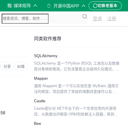
媒体矩阵
开源中国APP
切换老版本
登录
注册
同类软件推荐
SQLAlchemy
SQLAlchemy 是一个Python 的SQL 工具包以及数据
分享
纠错
库对象映射框架。它包含整套企业级持久化模式，专
门为高效和高性能的数据库访问。 示例代码：
Mapper
通用 Mapper4 是一个可以实现任意 MyBatis 通用方
法的框架，项目提供了常规的增删改查操作以及
Example 相关的单表操作。通用 Mapper 是为了解决
Castle
MyBatis 使用中 90%...
Castle是针对.NET平台下的一个非常优秀的开源项
:58
目，从数据访问框架 ORM到依赖注入容器，再到
WEB层的MVC框架、AOP，基本包括了整个开发过
Bee
程中的所有东西，为我们快速的构建企业级的应用程