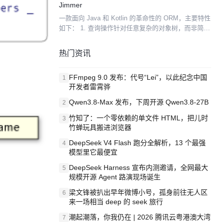
Jimmer
一款面向 Java 和 Kotlin 的革命性的 ORM，主要特性
如下： 1. 查询操作针对任意复杂的对象树，而非简单
对象。甚至可以对自关联属性进行递归查询。 2. 保存
操作针对任意复杂的对象树，而非...
热门资讯
FFmpeg 9.0 发布：代号“Lei”，以此纪念中国
1
开发者雷霄骅
Qwen3.8-Max 发布，下周开源 Qwen3.8-27B
2
竹知了：一个零依赖的单文件 HTML，把儿时
3
竹蝉玩具搬进浏览器
DeepSeek V4 Flash 跑分全解析，13 个最强
4
模型里它最便宜
DeepSeek Harness 宣布内测邀请，全网最大
5
规模开源 Agent 路演现场诞生
梁文锋被扒出早年微博小号，孤身前往无人区
6
来一场相当 deep 的 seek 旅行
潮起潮落，你我仍在 | 2026 腾讯云粤港澳大湾
7