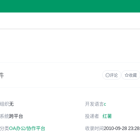
件
评论
收藏
组织
无
开发语言
c
系统
跨平台
投递者
红薯
分类
OA办公/协作平台
收录时间
2010-09-28 23:28