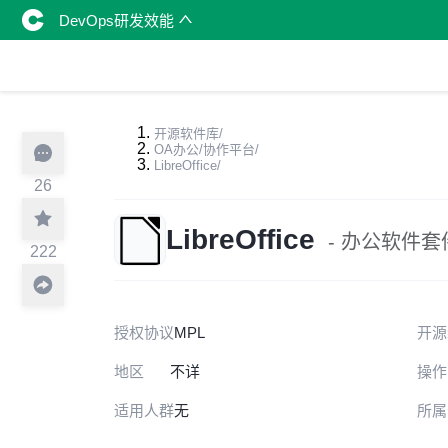
DevOps研发效能
开源软件库
/
OA办公/协作平台
/
LibreOffice
/
26
LibreOffice
- 办公软件套
222
授权协议
MPL
开源
地区
不详
操作
适用人群
无
所属