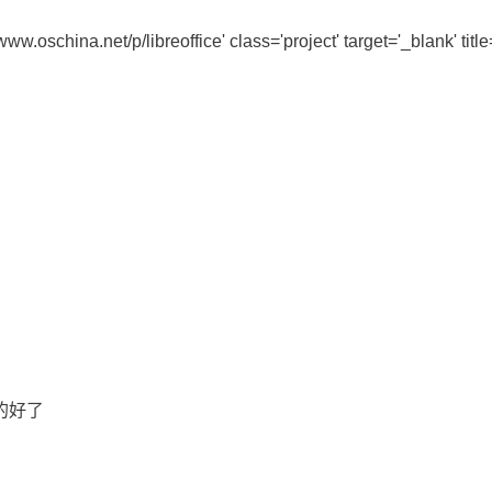
oschina.net/p/libreoffice' class='project' target='_blank' 
下的好了