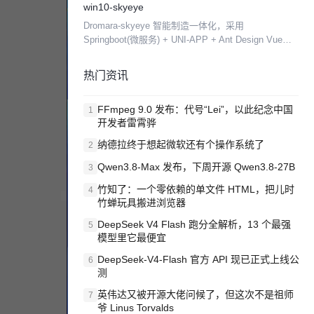
win10-skyeye
时上报的方式，实现工时统计、成本核算，是一款让
Dromara-skyeye 智能制造一体化，采用
企业省心、领导...
Springboot(微服务) + UNI-APP + Ant Design Vue的
零代码平台开发模式。包含50多种电子流程，CRM、
PM、ERP、...
热门资讯
FFmpeg 9.0 发布：代号“Lei”，以此纪念中国
1
开发者雷霄骅
纳德拉终于想起微软还有个操作系统了
2
Qwen3.8-Max 发布，下周开源 Qwen3.8-27B
3
竹知了：一个零依赖的单文件 HTML，把儿时
4
竹蝉玩具搬进浏览器
DeepSeek V4 Flash 跑分全解析，13 个最强
5
模型里它最便宜
DeepSeek-V4-Flash 官方 API 现已正式上线公
6
测
英伟达又被开源大佬问候了，但这次不是祖师
7
爷 Linus Torvalds