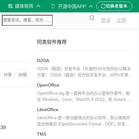
媒体矩阵
开源中国APP
切换老版本
登录
注册
同类软件推荐
O2OA
O2OA（翱途）开发平台（开源的OA与协同办公解决
分享
纠错
方案） O2OA（翱途）低代码开发平台，100%开源企
业协同办公定制平台，提供完整的前后端API和模块
OpenOffice
定制能力。平台基于JavaEE分布式架构，具备流...
OpenOffice.org 是一套跨平台的办公室软件套件，能
在 Windows、Linux、MacOS X (X11)、和 Solaris 等
操作系统上执行。它与各个主要的办公室软件套件兼
LibreOffice
容。Ope...
LibreOffice 是一款功能强大的办公软件，默认使用开
放文档格式 (OpenDocument Format , ODF), 并支持
:39
*.docx, *.xlsx, *.pptx 等其他格式。 它...
TMS