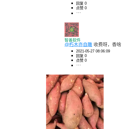
回复 0
点赞 0
智善软件
@朽木亦自雕
收费呀，香啥
2021-05-27 08:06:09
回复 0
点赞 0