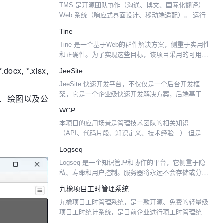
TMS 是开源团队协作（沟通、博文、国际化翻译）
Web 系统（响应式界面设计、移动端适配）。 运行效
果 着陆页设计 国际化翻译 团队沟通 团队博文(wiki)
Tine
移动端响应式设计 具有以下功能： 团队协...
Tine 是一个基于Web的群件解决方案，侧重于实用性
和正确性。为了实现这些目标，该项目采用的可用性
专家和涵盖了大部分的代码单元测试。Tine 2.0包含支
x, *.xlsx,
JeeSite
持联系人，任务，客户关系管理，网络电话集成，...
JeeSite 快速开发平台，不仅仅是一个后台开发框
架，它是一个企业级快速开发解决方案，后端基于经
示文稿、绘图以及公
典组合 Spring Boot、Shiro、MyBatis，前端采用
WCP
Beetl、Bootstrap、...
本项目的应用场景是管理技术团队的相关知识
（API、代码片段、知识定义、技术经验...） 但是其
应用并不局限于这些应用，当然你最好下载一个安装
Logseq
版先试一试。其实这就是一个 知识库、知识管理系
Logseq 是一个知识管理和协作的平台，它侧重于隐
统、以及若干基...
私、寿命和用户控制。服务器将永远不会存储或分析
你的私人笔记。 目前支持 Markdown 和 Emacs Org
九橡项目工时管理系统
模式。没有数据锁定、没有专有格式，...
九橡项目工时管理系统，是一款开源、免费的轻量级
项目工时统计系统，是目前企业进行项工时管理统计
的推荐选择。 通过九橡项目工时管理系统，可通过工