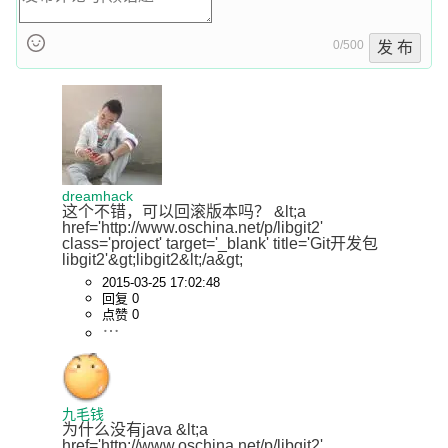
0/500
发 布
dreamhack
这个不错，可以回滚版本吗？ &lt;a 
href='http://www.oschina.net/p/libgit2' 
class='project' target='_blank' title='Git开发包
libgit2'&gt;libgit2&lt;/a&gt;
2015-03-25 17:02:48
回复 0
点赞 0
九毛钱
为什么没有java &lt;a 
href='http://www.oschina.net/p/libgit2' 