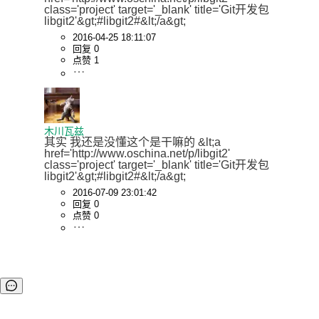
class='project' target='_blank' title='Git开发包
libgit2'&gt;#libgit2#&lt;/a&gt;
2016-04-25 18:11:07
回复 0
点赞 1
木川瓦兹
其实 我还是没懂这个是干嘛的 &lt;a 
href='http://www.oschina.net/p/libgit2' 
class='project' target='_blank' title='Git开发包
libgit2'&gt;#libgit2#&lt;/a&gt;
2016-07-09 23:01:42
回复 0
点赞 0