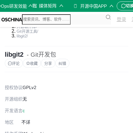
媒体矩阵
vOps研发效能
开源中国APP
切
登录
开源软件库
/
Git开源工具
/
libgit2
/
libgit2
- Git开发包
评论
收藏
分享
纠错
授权协议
GPLv2
开源组织
无
开发语言
c
地区
不详