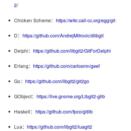
2/
Chicken Scheme：
https://wiki.call-cc.org/egg/git
D：
https://github.com/AndrejMitrovic/dlibgit
Delphi：
https://github.com/libgit2/GitForDelphi
Erlang：
https://github.com/carlosmn/geef
Go：
https://github.com/libgit2/git2go
GObject：
https://live.gnome.org/Libgit2-glib
Haskell：
https://github.com/fpco/gitlib
Lua：
https://github.com/libgit2/luagit2