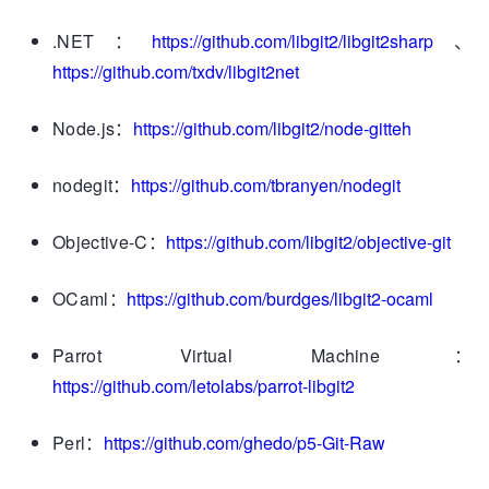
.NET：
https://github.com/libgit2/libgit2sharp
、
https://github.com/txdv/libgit2net
Node.js：
https://github.com/libgit2/node-gitteh
nodegit：
https://github.com/tbranyen/nodegit
Objective-C：
https://github.com/libgit2/objective-git
OCaml：
https://github.com/burdges/libgit2-ocaml
Parrot Virtual Machine：
https://github.com/letolabs/parrot-libgit2
Perl：
https://github.com/ghedo/p5-Git-Raw