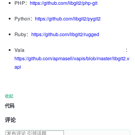
PHP：
https://github.com/libgit2/php-git
Python：
https://github.com/libgit2/pygit2
Ruby：
https://github.com/libgit2/rugged
Vala：
https://github.com/apmasell/vapis/blob/master/libgit2.v
api
收起
代码
评论