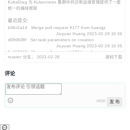
KubeDiag 为 Kubernetes 集群中的诊断运维管理提供了一套
统一的编排框架
最近提交:
b56c5a14
Merge pull request #177 from huangjiuyuan/fix/ta
Jiuyuan Huang
2023-02-28 16:36
d090608f
Set task parameters on creation
Jiuyuan Huang
2023-02-28 16:35
6c458949
Merge pull request #176 from huangjiuyuan/fix/nil
master 分支：
2023-02-28
源码下载
Jiuyuan Huang
2023-02-28 15:42
评论
0/500
发 布