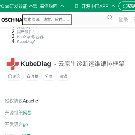
媒体矩阵
vOps研发效能
开源中国APP
切
登录
开源软件库
/
国产软件
/
PaaS系统/容器
/
KubeDiag
/
KubeDiag
- 云原生诊断运维编排框架
评论
收藏
分享
纠错
授权协议
Apache
开源组织
网易
开发语言
go