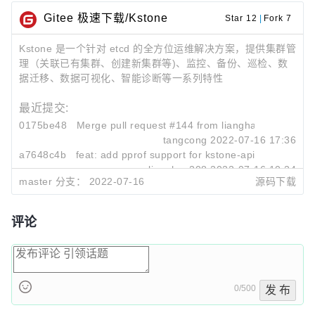
Gitee 极速下载/Kstone
Star 12
|
Fork 7
Kstone 是一个针对 etcd 的全方位运维解决方案，提供集群管
理（关联已有集群、创建新集群等)、监控、备份、巡检、数
据迁移、数据可视化、智能诊断等一系列特性
最近提交:
0175be48
Merge pull request #144 from lianghao208/pprof
tangcong
2022-07-16 17:36
a7648c4b
feat: add pprof support for kstone-api and control
lianghao208
2022-07-16 10:24
master 分支：
2022-07-16
源码下载
fb8107ec
Merge pull request #137 from tangcong/changelog
ENGOW
2022-06-08 15:57
评论
0/500
发 布