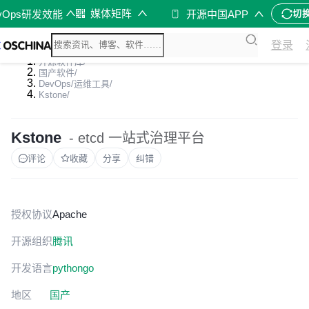
媒体矩阵
vOps研发效能
开源中国APP
切
登录
开源软件库
/
国产软件
/
DevOps/运维工具
/
Kstone
/
Kstone
- etcd 一站式治理平台
评论
收藏
分享
纠错
授权协议
Apache
开源组织
腾讯
开发语言
python
go
地区
国产