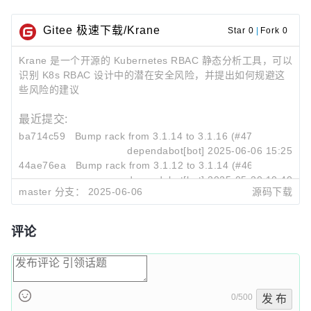
Gitee 极速下载/Krane
Star 0
|
Fork 0
Krane 是一个开源的 Kubernetes RBAC 静态分析工具，可以
识别 K8s RBAC 设计中的潜在安全风险，并提出如何规避这
些风险的建议
最近提交:
ba714c59
Bump rack from 3.1.14 to 3.1.16 (#472)
dependabot[bot]
2025-06-06 15:25
44ae76ea
Bump rack from 3.1.12 to 3.1.14 (#461)
dependabot[bot]
2025-05-20 10:40
master 分支：
2025-06-06
源码下载
d72976c4
Bump rubocop from 1.75.2 to 1.75.4 (#459)
dependabot[bot]
2025-05-01 14:03
评论
0/500
发 布