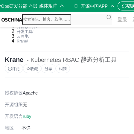
媒体矩阵
vOps研发效能
开源中国APP
切
登录
开源软件库
/
开发工具
/
云原生
/
Krane
/
Krane
- Kubernetes RBAC 静态分析工具
评论
收藏
分享
纠错
授权协议
Apache
开源组织
无
开发语言
ruby
地区
不详