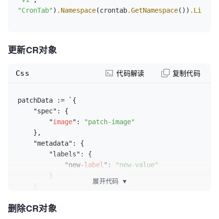
"CronTab"
)
.Namespace
(crontab
.GetNamespace
())
.List
(&
更新CR对象
Css
代码解读
复制代码
patchData := `{

    "spec": {

        "
image
": 
"patch-image"
    },

    "metadata": {

        "labels": {

            "new-
label
": 
"new-value"
        }

展开代码
▼
    }

}`

删除CR对象
err := 
kom.
DefaultCluster
().
CRD
(
"stable.example.com"
, 