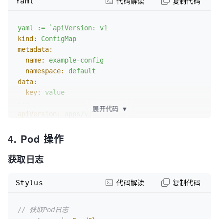
Yaml
代码解读
复制代码
for
 event := range watcher
.ResultChan
() 
{

		err := 
yaml
:=
`apiVersion:
v1
kom
.DefaultCluster
()
.Tools
()
.ConvertRuntimeObjectTo
kind:
ConfigMap
&pod)

metadata:
if
 err != nil {

name:
example-config
			fmt
.Printf
(
"无法将对象转
namespace:
default
换为 *v1.Pod 类型: %v"
, err)

data:
			return

key:
value
		}

---
展开代码
▼
// 处理事件
apiVersion:
apps/v1
switch
 event
.Type
 {

kind:
Deployment
		case watch
.Added
:

4. Pod 操作
metadata:
			fmt
.Printf
(
"Added Pod [ 
name:
example-deployment
%s/%s ]\n"
, pod
.Namespace
, pod.Name)

获取日志
namespace:
default
		case watch
.Modified
:

spec:
			fmt
.Printf
(
"Modified 
replicas:
1
Stylus
代码解读
复制代码
Pod [ %s/%s ]\n"
, pod
.Namespace
, pod.Name)

selector:
		case watch
.Deleted
:

matchLabels:
			fmt
.Printf
(
"Deleted Pod 
// 获取Pod日志
app:
example
[ %s/%s ]\n"
, pod
.Namespace
, pod.Name)
