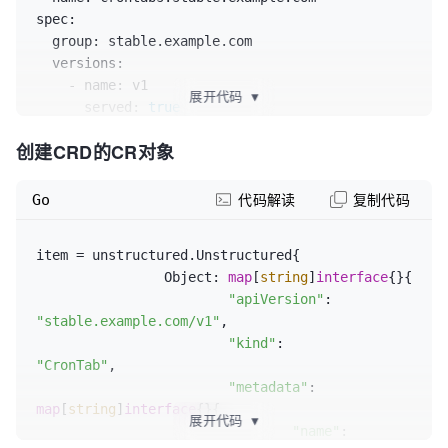
spec:
group:
 stable.example.com

versions:
-
name:
 v1

展开代码
▼
served:
true
storage:
true
创建CRD的CR对象
schema:
openAPIV3Schema:
type:
 object

Go
代码解读
复制代码
properties:
spec:
item = unstructured.Unstructured{

type:
 object

		Object: 
map
[
string
]
interface
{}{

properties:
"apiVersion"
: 
cronSpec:
"stable.example.com/v1"
,

type:
 string

"kind"
:       
image:
"CronTab"
,

type:
 string

"metadata"
: 
replicas:
map
[
string
]
interface
{}{

type:
 integer

展开代码
▼
"name"
:      
scope:
 Namespaced
