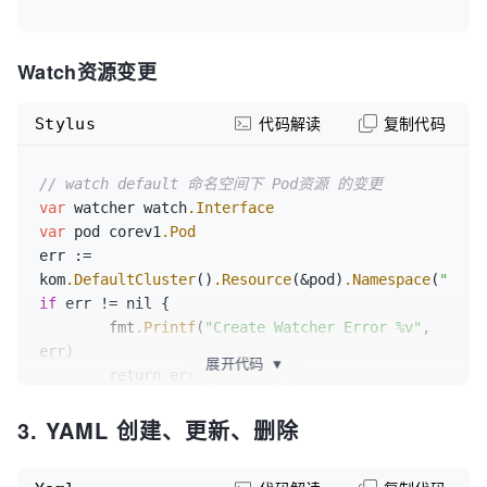
Watch资源变更
Stylus
代码解读
复制代码
// watch default 命名空间下 Pod资源 的变更
var
 watcher watch
.Interface
var
 pod corev1
.Pod
err := 
kom
.DefaultCluster
()
.Resource
(&pod)
.Namespace
(
"defa
if
 err != nil {

	fmt
.Printf
(
"Create Watcher Error %v"
, 
err)

展开代码
▼
	return err

}

3. YAML 创建、更新、删除
go 
func
() {

	defer watcher
.Stop
()
