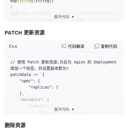
map
[string]
string{}

}

item
.Spec
.Template
.Annotations
[
"kom.kubernetes.io/r
展开代码
▼
= 
time
.Now
()
.Format
(
time
.RFC3339)

err = 
PATCH 更新资源
kom
.DefaultCluster
()
.Resource
(&item)
.Update
(&item).
Css
代码解读
复制代码
// 使用 Patch 更新资源,为名为 nginx 的 Deployment 
增加一个标签，并设置副本数为
5
patchData := `{

    "spec": {

        "replicas": 
5
    },

    "metadata": {

        "labels": {

展开代码
▼
            "new-
label
": 
"new-value"
        }

删除资源
    }
