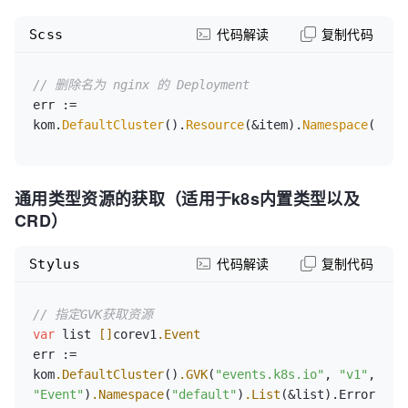
}`

err := 
Scss
代码解读
复制代码
kom.
DefaultCluster
().
Resource
(&item).
Patch
(&item, 
types.MergePatchType, patchData).Error
// 删除名为 nginx 的 Deployment
err := 
kom.
DefaultCluster
().
Resource
(&item).
Namespace
(
"def
通用类型资源的获取（适用于k8s内置类型以及
CRD）
Stylus
代码解读
复制代码
// 指定GVK获取资源
var
 list 
[]
corev1
.Event
err := 
kom
.DefaultCluster
()
.GVK
(
"events.k8s.io"
, 
"v1"
, 
"Event"
)
.Namespace
(
"default"
)
.List
(&list).Error