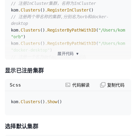
	kom
.Clusters
()
.Show
()

// 注册InCluster集群，名称为InCluster
// 其他逻辑
kom
.Clusters
()
.RegisterInCluster
}
// 注册两个带名称的集群,分别名为orb和docker-
desktop
kom
.Clusters
()
.RegisterByPathWithID
(
"/Users/kom/.ku
"orb"
)

kom
.Clusters
()
.RegisterByPathWithID
(
"/Users/kom/.ku
"docker-desktop"
展开代码
▼
// 注册一个名为default的集群，那么
kom.DefaultCluster()则会返回该集群。
显示已注册集群
kom
.Clusters
()
.RegisterByPathWithID
(
"/Users/kom/.ku
"default"
)
Scss
代码解读
复制代码
kom
.Clusters
()
.Show
选择默认集群