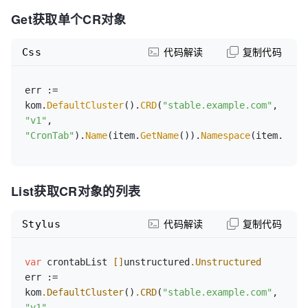
"test-crontab"
,

names:
Get获取单个CR对象
"namespace"
: 
plural:
 crontabs

"default"
,

singular:
 crontab

			},

Css
代码解读
复制代码
kind:
 CronTab

"spec"
: 
shortNames:
map
[
string
]
interface
{}{

-
 ct`

err := 
"cronSpec"
: 
"* 
result :
=
kom.
DefaultCluster
().
CRD
(
"stable.example.com"
, 
* * * */8"
,

kom.DefaultCluster().Applier().Apply(yaml)
"v1"
, 
"image"
:    
"CronTab"
).
Name
(item.
GetName
()).
Namespace
(item.
GetN
"test-crontab-image"
,

			},

		},

	}

List获取CR对象的列表
err := 
kom.DefaultCluster().CRD(
"stable.example.com"
, 
Stylus
代码解读
复制代码
"v1"
, 
"CronTab"
).Namespace(item.GetNamespace()).Name(item
var
 crontabList 
[]
unstructured
.Unstructured
err := 
kom
.DefaultCluster
()
.CRD
(
"stable.example.com"
, 
"v1"
, 