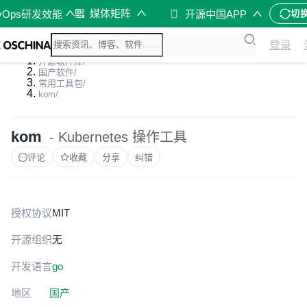
媒体矩阵
vOps研发效能
开源中国APP
切
登录
开源软件库
/
国产软件
/
常用工具包
/
kom
/
kom
- Kubernetes 操作工具
评论
收藏
分享
纠错
授权协议
MIT
开源组织
无
开发语言
go
地区
国产