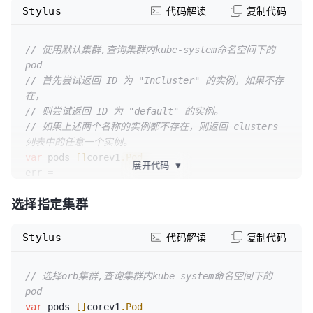
Stylus
代码解读
复制代码
// 使用默认集群,查询集群内kube-system命名空间下的
pod
// 首先尝试返回 ID 为 "InCluster" 的实例，如果不存
在，
// 则尝试返回 ID 为 "default" 的实例。
// 如果上述两个名称的实例都不存在，则返回 clusters 
列表中的任意一个实例。
var
 pods 
[]
corev1
.Pod
展开代码
▼
err = 
kom
.DefaultCluster
()
.Resource
(&corev1.Pod{})
.Namesp
选择指定集群
system"
)
.List
(&pods).Error
Stylus
代码解读
复制代码
// 选择orb集群,查询集群内kube-system命名空间下的
pod
var
 pods 
[]
corev1
.Pod