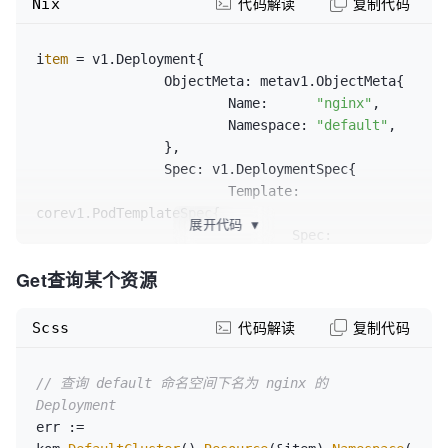
Nix
代码解读
复制代码
i
tem
=
 v1.Deployment{

ObjectMeta:
 metav1.ObjectMeta{

Name:
"nginx"
,

Namespace:
"default"
,

		},

Spec:
 v1.DeploymentSpec{

Template:
corev1.PodTemplateSpec{

展开代码
▼
Spec:
corev1.PodSpec{

Get查询某个资源
Containers:
[]corev1.Container{

						{
Na
Scss
代码解读
复制代码
"test"
, 
Image:
"nginx:1.14.2"
},

					},

// 查询 default 命名空间下名为 nginx 的 
				},

Deployment
			},

err := 
		},
