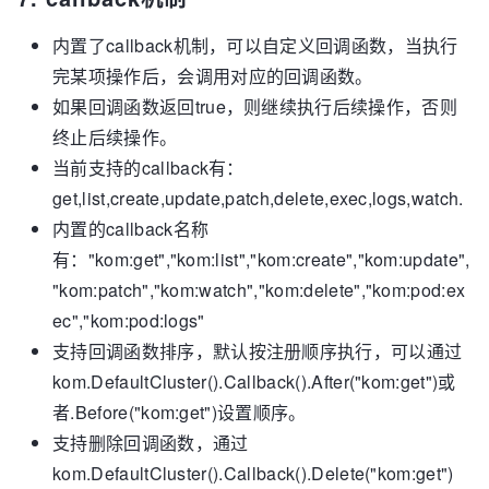
%s/%s ]\n"
, item
.GetNamespace
(), 
item
.GetName
())

内置了callback机制，可以自定义回调函数，当执行
        case watch
.Modified
:

完某项操作后，会调用对应的回调函数。
            fmt
.Printf
(
"Modified Unstructured [ 
如果回调函数返回true，则继续执行后续操作，否则
%s/%s ]\n"
, item
.GetNamespace
(), 
item
.GetName
())

终止后续操作。
        case watch
.Deleted
:

当前支持的callback有：
            fmt
.Printf
(
"Deleted Unstructured [ 
get,list,create,update,patch,delete,exec,logs,watch.
%s/%s ]\n"
, item
.GetNamespace
(), 
item
.GetName
())

内置的callback名称
        }

有："kom:get","kom:list","kom:create","kom:update",
    }

"kom:patch","kom:watch","kom:delete","kom:pod:ex
}()
ec","kom:pod:logs"
支持回调函数排序，默认按注册顺序执行，可以通过
kom.DefaultCluster().Callback().After("kom:get")或
者.Before("kom:get")设置顺序。
支持删除回调函数，通过
kom.DefaultCluster().Callback().Delete("kom:get")