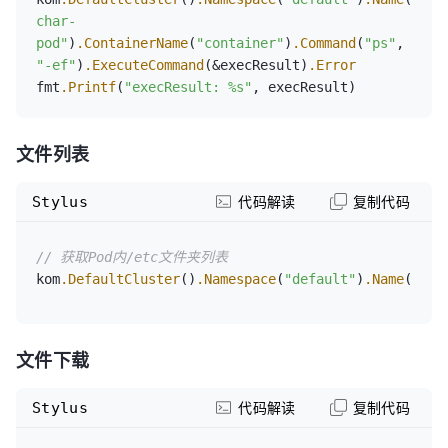
char-
pod"
)
.ContainerName
(
"container"
)
.Command
(
"ps"
, 
"-ef"
)
.ExecuteCommand
(&execResult)
.Error
fmt
.Printf
(
"execResult: %s"
, execResult)
文件列表
Stylus
代码解读
复制代码
// 获取Pod内/etc文件夹列表
kom
.DefaultCluster
()
.Namespace
(
"default"
)
.Name
(
"ngi
文件下载
Stylus
代码解读
复制代码