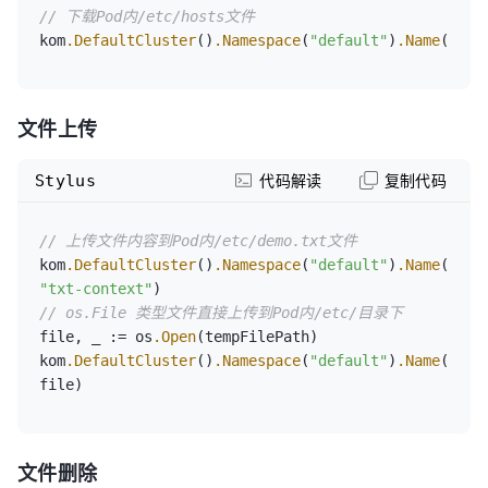
// 下载Pod内/etc/hosts文件
kom
.DefaultCluster
()
.Namespace
(
"default"
)
.Name
(
"ngi
文件上传
Stylus
代码解读
复制代码
// 上传文件内容到Pod内/etc/demo.txt文件
kom
.DefaultCluster
()
.Namespace
(
"default"
)
.Name
(
"ngi
"txt-context"
// os.File 类型文件直接上传到Pod内/etc/目录下
file, _ := os
.Open
(tempFilePath)

kom
.DefaultCluster
()
.Namespace
(
"default"
)
.Name
(
"ngi
file)
文件删除