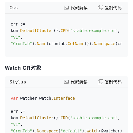
"v1"
, 
Css
代码解读
复制代码
"CronTab"
).
Name
(crontab.
GetName
()).
Namespace
(cronta
types.MergePatchType, patchData).Error
err := 
kom.
DefaultCluster
().
CRD
(
"stable.example.com"
, 
"v1"
, 
"CronTab"
).
Name
(crontab.
GetName
()).
Namespace
(cronta
Watch CR对象
Stylus
代码解读
复制代码
var
 watcher watch
.Interface
err := 
kom
.DefaultCluster
()
.CRD
(
"stable.example.com"
, 
"v1"
, 
"CronTab"
)
.Namespace
(
"default"
)
.Watch
(&watcher)
.Err