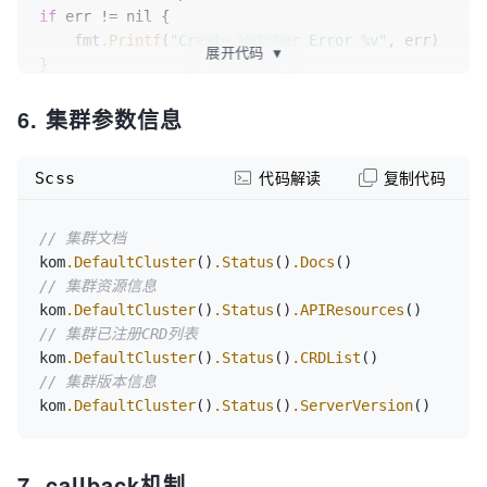
if
 err != nil {

    fmt
.Printf
(
"Create Watcher Error %v"
, err)

展开代码
▼
}

go 
func
() {

6. 集群参数信息
    defer watcher
.Stop
()

for
 event := range watcher
.ResultChan
() {

Scss
代码解读
复制代码
var
 item *unstructured
.Unstructured
    item, err := 
// 集群文档
kom
.DefaultCluster
()
.Tools
()
.ConvertRuntimeObjectTo
kom
.DefaultCluster
()
.Status
()
.Docs
if
 err != nil {

// 集群资源信息
        fmt
.Printf
(
"无法将对象转换为 Unstructured 
kom
.DefaultCluster
()
.Status
()
.APIResources
类型: %v"
, err)

// 集群已注册CRD列表
        return

kom
.DefaultCluster
()
.Status
()
.CRDList
    }

// 集群版本信息
// 处理事件
kom
.DefaultCluster
()
.Status
()
.ServerVersion
()
switch
 event
.Type
 {

        case watch
.Added
:

            fmt
.Printf
(
"Added Unstructured [ 
7. callback机制