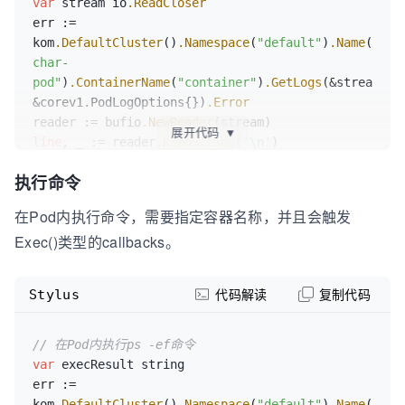
var
 stream io
.ReadCloser
template:
		}

err := 
metadata:
	}

kom
.DefaultCluster
()
.Namespace
(
"default"
)
.Name
(
"ran
labels:
}()
char-
app:
example
pod"
)
.ContainerName
(
"container"
)
.GetLogs
(&stream, 
spec:
&corev1.PodLogOptions{})
.Error
containers:
reader := bufio
.NewReader
-
name:
example-container
展开代码
▼
line
, _ := reader
.ReadString
(
'\n'
)

image:
nginx
fmt
.Println
(line
`
执行命令
//
第一次执行Apply为创建，返回每一条资源的执行结果
results
:=
在Pod内执行命令，需要指定容器名称，并且会触发
kom.DefaultCluster().Applier().Apply(yaml)
Exec()类型的callbacks。
//
第二次执行Apply为更新，返回每一条资源的执行结果
results
=
kom.DefaultCluster().Applier().Apply(yaml)
Stylus
代码解读
复制代码
//
删除，返回每一条资源的执行结果
results
=
kom.DefaultCluster().Applier().Delete(yaml)
// 在Pod内执行ps -ef命令
var
 execResult string

err := 
kom
.DefaultCluster
()
.Namespace
(
"default"
)
.Name
(
"ran