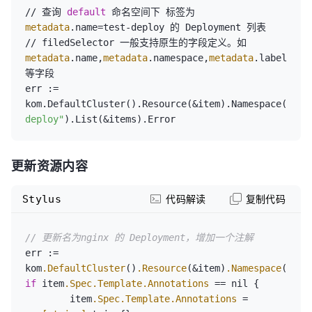
// 查询 
default
 命名空间下 标签为 
metadata
.name
=
test-deploy 的 Deployment 列表

// filedSelector 一般支持原生的字段定义。如
metadata
.name
,
metadata
.namespace
,
metadata
.labels
,
me
等字段

err :
=
kom.DefaultCluster().Resource(&item).Namespace(
"def
deploy"
).List(&items).Error
更新资源内容
Stylus
代码解读
复制代码
// 更新名为nginx 的 Deployment，增加一个注解
err := 
kom
.DefaultCluster
()
.Resource
(&item)
.Namespace
(
"def
if
 item
.Spec
.Template
.Annotations
 == nil {

	item
.Spec
.Template
.Annotations
 = 