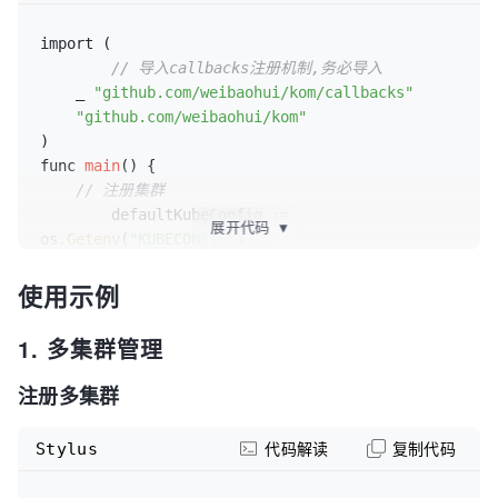
import (

// 导入callbacks注册机制,务必导入
    _ 
"github.com/weibaohui/kom/callbacks"
"github.com/weibaohui/kom"
)

func 
main
() {

// 注册集群
	defaultKubeConfig := 
展开代码
▼
os
.Getenv
(
"KUBECONFIG"
)

if
 defaultKubeConfig == 
""
 {

使用示例
		defaultKubeConfig = 
filepath
.Join
(homedir
.HomeDir
(), 
".kube"
, 
"config"
)

1. 多集群管理
	}

	_, _ = 
注册多集群
kom
.Clusters
()
.RegisterInCluster
()

	_, _ = 
Stylus
代码解读
复制代码
kom
.Clusters
()
.RegisterByPathWithID
"default"
)
