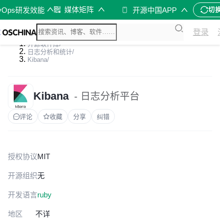
媒体矩阵
vOps研发效能
开源中国APP
切
登录
开源软件库
/
日志分析和统计
/
Kibana
/
Kibana
- 日志分析平台
评论
收藏
分享
纠错
授权协议
MIT
开源组织
无
开发语言
ruby
地区
不详