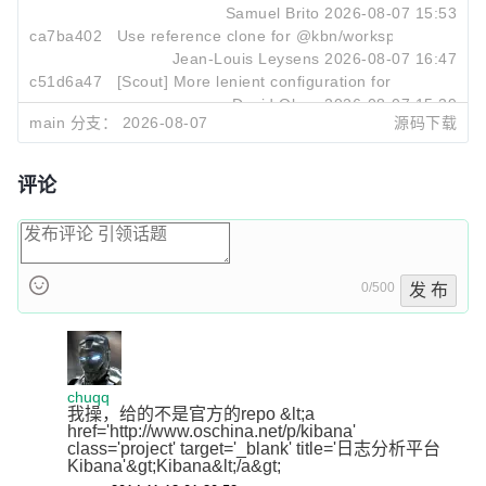
Samuel Brito
2026-08-07 15:53
ca7ba402
Use reference clone for @kbn/workspaces base r
Jean-Louis Leysens
2026-08-07 16:47
c51d6a47
[Scout] More lenient configuration for validated ES 
David Olaru
2026-08-07 15:39
main 分支：
2026-08-07
源码下载
评论
0/500
发 布
chuqq
我操，给的不是官方的repo &lt;a 
href='http://www.oschina.net/p/kibana' 
class='project' target='_blank' title='日志分析平台
Kibana'&gt;Kibana&lt;/a&gt;