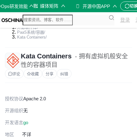
媒体矩阵
vOps研发效能
开源中国APP
切
登录
开源软件库
/
PaaS系统/容器
/
Kata Containers
/
Kata Containers
- 拥有虚拟机般安全
性的容器项目
评论
收藏
分享
纠错
授权协议
Apache 2.0
开源组织
无
开发语言
go
地区
不详